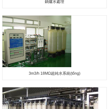
鍋爐水處理
3m3/h 18MΩ超純水系統(tǒng)