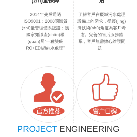
(zhì)量保障
后
2014年先后通過
了解客戶在慶城污水處理
ISO9001：2008國際質
設備上的需求，從經(jīng)
(zhì)量管理體系認證；獲
濟技術(shù)角度為客戶考
國家知識產(chǎn)權
慮。完善的售后服務體
(quán)局“一種雙級
系，客戶無需擔心維護問
RO+EDI超純水處理”
題！
PROJECT
ENGINEERING