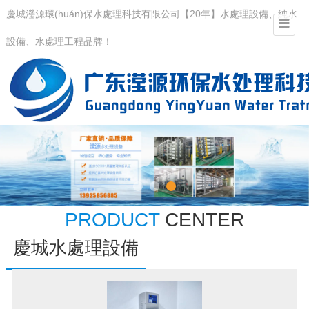
慶城瀅源環(huán)保水處理科技有限公司【20年】水處理設備、純水
設備、水處理工程品牌！
PRODUCT
CENTER
慶城水處理設備