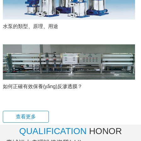
水泵的類型、原理、用途
如何正確有效保養(yǎng)反滲透膜？
查看更多
QUALIFICATION
HONOR