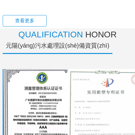
查看更多
QUALIFICATION
HONOR
元陽(yáng)污水處理設(shè)備資質(zhì)