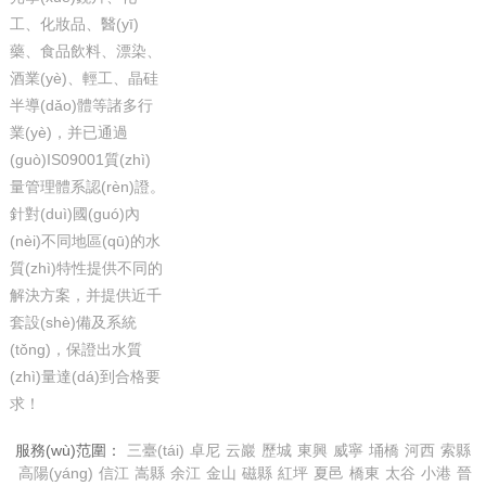
中水回用
工、化妝品、醫(yī)
藥、食品飲料、漂染、
EDI超純水
酒業(yè)、輕工、晶硅
設(shè)備
半導(dǎo)體等諸多行
凈水設
業(yè)，并已通過
(shè)備
(guò)IS09001質(zhì)
量管理體系認(rèn)證。
直飲水設
(shè)備
針對(duì)國(guó)內
(nèi)不同地區(qū)的水
反滲透設
質(zhì)特性提供不同的
(shè)備
解決方案，并提供近千
納濾設
套設(shè)備及系統
(shè)備
(tǒng)，保證出水質
(zhì)量達(dá)到合格要
超濾設
(shè)備
求！
軟水器
服務(wù)范圍：
三臺(tái)
卓尼
云巖
歷城
東興
威寧
埇橋
河西
索縣
高陽(yáng)
信江
嵩縣
余江
金山
磁縣
紅坪
夏邑
橋東
太谷
小港
晉
水處理配件