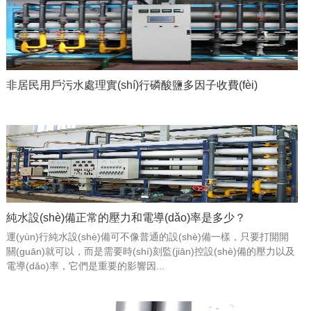
非居民用戶污水處理實(shí)行磷酸鹽多因子收費(fèi)
純水設(shè)備正常的壓力和電導(dǎo)率是多少？
運(yùn)行純水設(shè)備可不像普通的設(shè)備一樣，只要打開開
關(guān)就可以，而是需要時(shí)刻監(jiān)控設(shè)備的壓力以及
電導(dǎo)率，它們是重要的影響因...