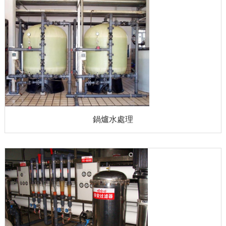
鍋爐水處理