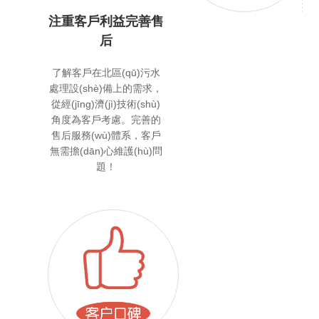
注重客戶利益完善售
后
了解客戶在北區(qū)污水
處理設(shè)備上的需求，
從經(jīng)濟(jì)技術(shù)
角度為客戶考慮。完善的
售后服務(wù)體系，客戶
無需擔(dān)心維護(hù)問
題！