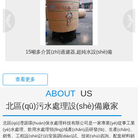
15噸多介質(zhì)過濾器,超純水設(shè)備
查看更多
ABOUT
US
北區(qū)污水處理設(shè)備廠家
北區(qū)瀅源環(huán)保水處理科技有限公司是一家專業(yè)從事工業
(yè)水處理、飲用水處理領(lǐng)域產(chǎn)品研發(fā)、生產(chǎn)、
銷售、工程設(shè)計(jì)安裝調(diào)試、技術(shù)咨詢、配套材料銷