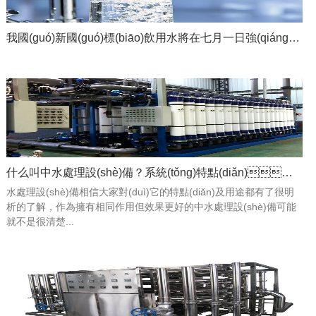
我國(guó)新國(guó)標(biāo)飲用水將在七月一日強(qiáng)制執(zhí)行
什么叫中水處理設(shè)備？系統(tǒng)特點(diǎn)！
水處理設(shè)備相信大家對(duì)它的特點(diǎn)及用途都有了很明
析的了解，作為擁有相同作用但效果更好的中水處理設(shè)備可能
就不是很清楚...