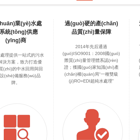
huān)業(yè)水處
過(guò)硬的產(chǎn)
系統(tǒng)供應
品質(zhì)量保障
(yīng)商
2014年先后通過
(guò)ISO9001：2008國(guó)
水處理提供一站式的污水
際質(zhì)量管理體系認(rèn)
決方案，致力打造優
證；獲國(guó)家知識(shí)產
u)質(zhì)的中水回用與回
(chǎn)權(quán)局“一種雙級
設(shè)備服務(wù)品
(jí)RO+EDI超純水處理”
牌。