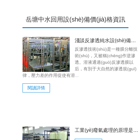
岳塘中水回用設(shè)備價(jià)格資訊
淺談反滲透純水設(shè)備的特性及原理
反滲透技術(shù)是一種膜分離技
術(shù)，又被稱(chēng)作逆滲
透。溶液通過(guò)反滲透膜以
后，有別于大自然的滲透規(guī)
律，壓力差的作用促使有溶...
閱讀詳情
工業(yè)廢氣處理的原理是是什么？工業(yè)廢氣處理特性介紹