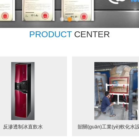
PRODUCT
CENTER
反滲透制冰直飲水