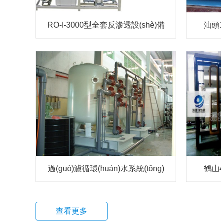
RO-I-3000型全套反滲透設(shè)備
汕頭1
過(guò)濾循環(huán)水系統(tǒng)
鶴山4
查看更多