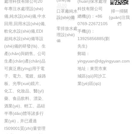
(shè)備
處理科技有限公司20
(huán)保水處理
品設
年專注水處理設(shè)
科技有限公司
掃一掃關
口罩廠純水
備,純水設(shè)備,中水
總機(jī)：+86
(guān)注我
設(shè)備
(shè)備
們
回用,回用水設(shè)備,
0769-22672105
零排放水處
軟化水設(shè)備,EDI
手機(jī)：
理設(shè)
超純水設(shè)備等設
13925856885(劉
備
(shè)備的研發(fā)、生
先生)
水處理設
產(chǎn)與銷售。公司
郵箱：
(shè)備
生產(chǎn)產(chǎn)品
yingyuan@dgyingyuan.com
可廣泛應(yīng)用于電
地址：東莞市東
純水設
(shè)備
子、電力、電鍍、線路
城區(qū)同沙工
板、光學(xué)鏡片、
業(yè)區(qū)
純水機(jī)
化工、化妝品、醫(yī)
中水回用
藥、食品飲料、漂染、
酒業(yè)、輕工、晶硅
EDI超純水
半導(dǎo)體等諸多行
設(shè)備
業(yè)，并已通過
凈水設
IS09001質(zhì)量管理
(shè)備