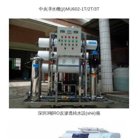
中央凈水機(jī)MU602-1T/2T/3T
深圳3噸RO反滲透純水設(shè)備