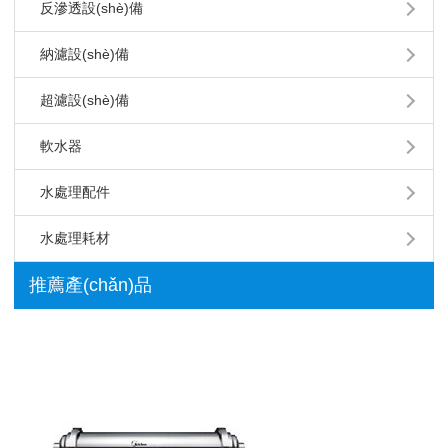
反滲透設(shè)備
納濾設(shè)備
超濾設(shè)備
軟水器
水處理配件
水處理耗材
推薦產(chǎn)品