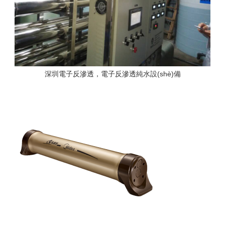
深圳電子反滲透，電子反滲透純水設(shè)備