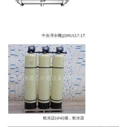
中央凈水機(jī)MU117-1T
軟水設(shè)備，軟水器