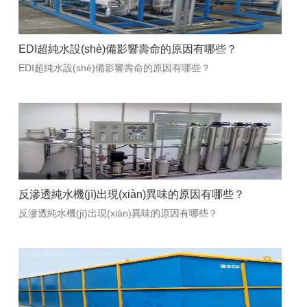
EDI超純水設(shè)備影響壽命的原因有哪些？
EDI超純水設(shè)備影響壽命的原因有哪些？
反滲透純水機(jī)出現(xiàn)異味的原因有哪些？
反滲透純水機(jī)出現(xiàn)異味的原因有哪些？