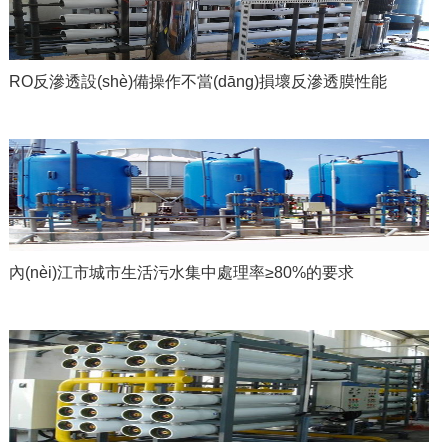
RO反滲透設(shè)備操作不當(dāng)損壞反滲透膜性能
內(nèi)江市城市生活污水集中處理率≥80%的要求