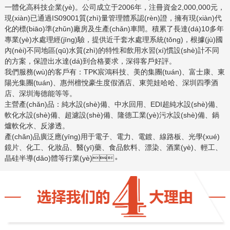
一體化高科技企業(yè)。公司成立于2006年，注冊資金2,000,000元，
現(xiàn)已通過IS09001質(zhì)量管理體系認(rèn)證，擁有現(xiàn)代
化的標(biāo)準(zhǔn)廠房及生產(chǎn)車間。積累了長達(dá)10多年
專業(yè)水處理經(jīng)驗，提供近千套水處理系統(tǒng)，根據(jù)國
內(nèi)不同地區(qū)水質(zhì)的特性和飲用水習(xí)慣設(shè)計不同
的方案，保證出水達(dá)到合格要求，深得客戶好評。
我們服務(wù)的客戶有：TPK宸鴻科技、美的集團(tuán)、富士康、東
陽光集團(tuán)、惠州檀悅豪生度假酒店、東莞娃哈哈、深圳四季酒
店、深圳海德能等等。
主營產(chǎn)品：純水設(shè)備、中水回用、EDI超純水設(shè)備、
軟化水設(shè)備、超濾設(shè)備、隆德工業(yè)污水設(shè)備、鍋
爐軟化水、反滲透。
產(chǎn)品廣泛應(yīng)用于電子、電力、電鍍、線路板、光學(xué)
鏡片、化工、化妝品、醫(yī)藥、食品飲料、漂染、酒業(yè)、輕工、
晶硅半導(dǎo)體等行業(yè)。