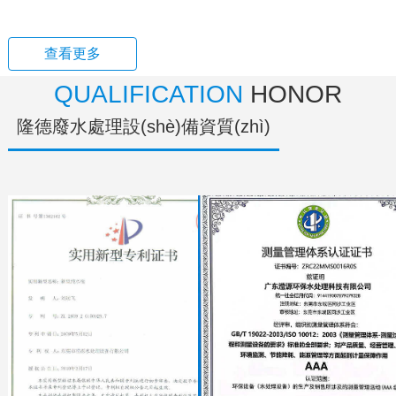
查看更多
QUALIFICATION
HONOR
隆德廢水處理設(shè)備資質(zhì)