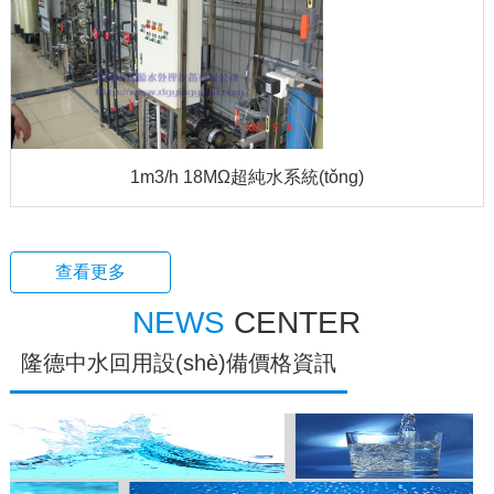
1m3/h 18MΩ超純水系統(tǒng)
查看更多
NEWS
CENTER
隆德中水回用設(shè)備價格資訊