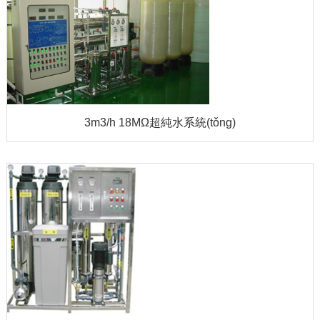
3m3/h 18MΩ超純水系統(tǒng)