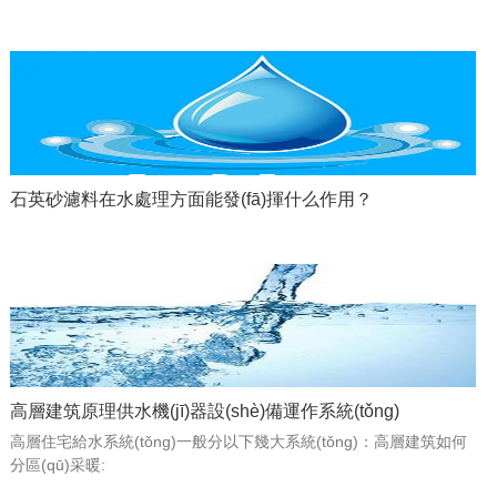
石英砂濾料在水處理方面能發(fā)揮什么作用？
高層建筑原理供水機(jī)器設(shè)備運作系統(tǒng)
高層住宅給水系統(tǒng)一般分以下幾大系統(tǒng)：高層建筑如何
分區(qū)采暖: