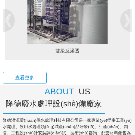
雙級反滲透
查看更多
ABOUT
US
隆德廢水處理設(shè)備廠家
隆德瀅源環(huán)保水處理科技有限公司是一家專業(yè)從事工業(yè)
水處理、飲用水處理領(lǐng)域產(chǎn)品研發(fā)、生產(chǎn)、銷
售、工程設(shè)計安裝調(diào)試、技術(shù)咨詢、配套材料銷售為