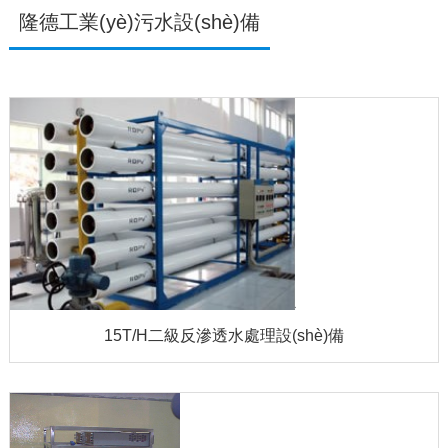
隆德工業(yè)污水設(shè)備
15T/H二級反滲透水處理設(shè)備