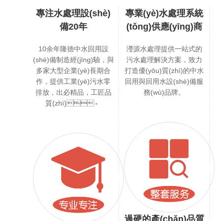
專注水處理設(shè)
專業(yè)水處理系統
備20年
(tǒng)供應(yīng)商
10余年隆德中水回用設
瀅源水處理提供一站式的
(shè)備制造經(jīng)驗，與
污水處理解決方案，致力
多家大型企業(yè)長期合
打造優(yōu)質(zhì)的中水
作，提供工業(yè)污水零
回用與回用水設(shè)備服
排放，出必精品，工匠品
務(wù)品牌。
質(zhì)。
過硬的產(chǎn)品質