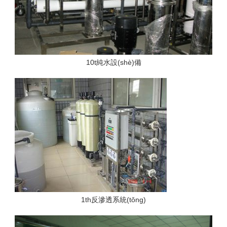
10t純水設(shè)備
1th反滲透系統(tǒng)