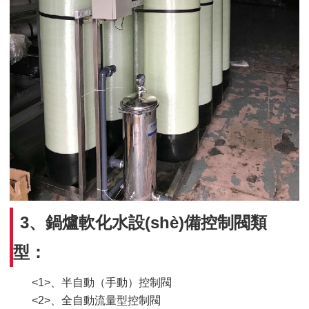
3、鍋爐軟化水設(shè)備控制閥類
型：
<1>、半自動（手動）控制閥
<2>、全自動流量型控制閥