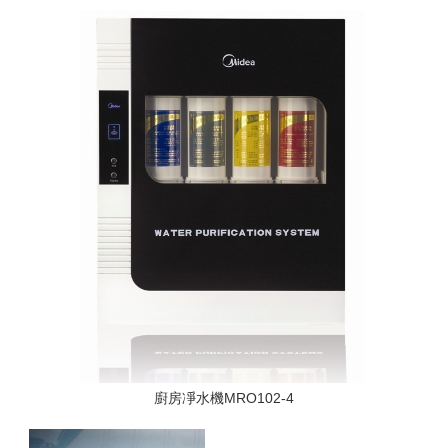
廚房凈水機MRO102-4