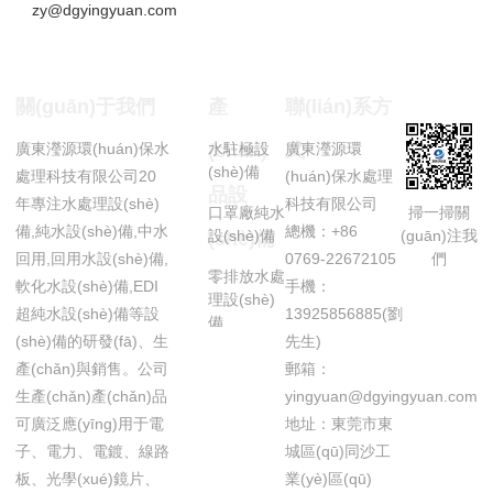
zy@dgyingyuan.com
關(guān)于我們
產
聯(lián)系方
廣東瀅源環(huán)保水
(chǎn)
水駐極設
式
廣東瀅源環
(shè)備
處理科技有限公司20
(huán)保水處理
品設
年專注水處理設(shè)
科技有限公司
掃一掃關
口罩廠純水
備,純水設(shè)備,中水
總機：+86
(guān)注我
設(shè)備
(shè)備
們
回用,回用水設(shè)備,
0769-22672105
零排放水處
軟化水設(shè)備,EDI
手機：
理設(shè)
超純水設(shè)備等設
13925856885(劉
備
(shè)備的研發(fā)、生
先生)
水處理設
產(chǎn)與銷售。公司
郵箱：
(shè)備
生產(chǎn)產(chǎn)品
yingyuan@dgyingyuan.com
可廣泛應(yīng)用于電
地址：東莞市東
純水設
(shè)備
子、電力、電鍍、線路
城區(qū)同沙工
板、光學(xué)鏡片、
業(yè)區(qū)
純水機