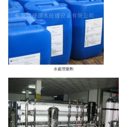
水處理藥劑