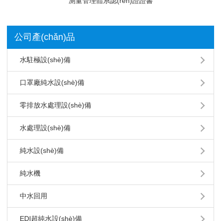
測量管理體系認(rèn)證證書
公司產(chǎn)品
水駐極設(shè)備
口罩廠純水設(shè)備
零排放水處理設(shè)備
水處理設(shè)備
純水設(shè)備
純水機
中水回用
EDI超純水設(shè)備