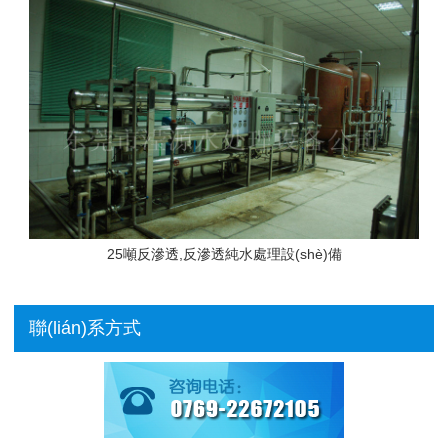
25噸反滲透,反滲透純水處理設(shè)備
聯(lián)系方式