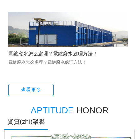
電鍍廢水怎么處理？電鍍廢水處理方法！
電鍍廢水怎么處理？電鍍廢水處理方法！
查看更多
APTITUDE
HONOR
資質(zhì)榮譽