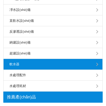
凈水設(shè)備
直飲水設(shè)備
反滲透設(shè)備
納濾設(shè)備
超濾設(shè)備
軟水器
水處理配件
水處理耗材
推薦產(chǎn)品