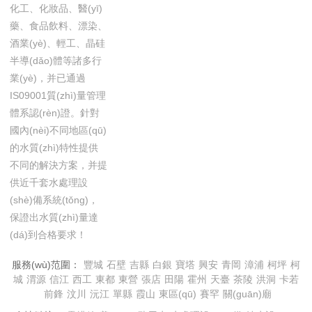
化工、化妝品、醫(yī)
中水回用
藥、食品飲料、漂染、
酒業(yè)、輕工、晶硅
EDI超純水
半導(dǎo)體等諸多行
設(shè)備
業(yè)，并已通過
凈水設
IS09001質(zhì)量管理
(shè)備
體系認(rèn)證。針對
國內(nèi)不同地區(qū)
直飲水設
(shè)備
的水質(zhì)特性提供
不同的解決方案，并提
反滲透設
供近千套水處理設
(shè)備
(shè)備系統(tǒng)，
納濾設
保證出水質(zhì)量達
(shè)備
(dá)到合格要求！
超濾設
服務(wù)范圍：
豐城
石壁
吉縣
白銀
寶塔
興安
青岡
漳浦
柯坪
柯
(shè)備
城
渭源
信江
西工
東都
東營
張店
田陽
霍州
天臺
茶陵
洪洞
卡若
軟水器
前鋒
汶川
沅江
單縣
霞山
東區(qū)
賽罕
關(guān)廟