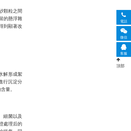
英砂顆粒之間
殘留的懸浮雜
電話
質得到顯著改
微信
客服
頂部
中水解形成絮
池進行沉淀分
含量。
、細菌以及
能保證處理后的