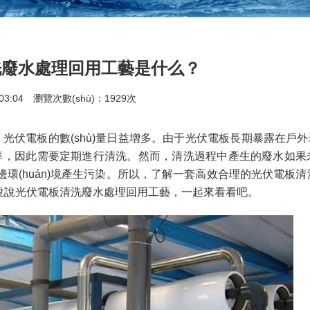
水處理回用工藝是什么？
03:04
瀏覽次數(shù)：1929次
，光伏電板的數(shù)量日益增多。由于光伏電板長期暴露在戶外環
fā)電效率，因此需要定期進行清洗。然而，清洗過程中產生的廢水如
(huán)境產生污染。所以，了解一套高效合理的光伏電板
家說說光伏電板清洗廢水處理回用工藝，一起來看看吧。