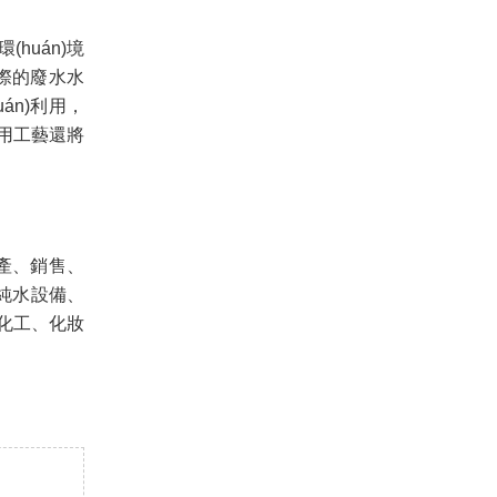
(huán)境
據實際的廢水水
用，
理回用工藝還將
、銷售、
I超純水設備、
、化工、化妝
：