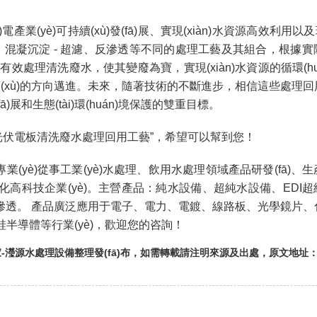
(yè)可持續(xù)發(fā)展、實現(xiàn)水資源高效利用以及環
過濾、混凝沉淀 - 超濾、反滲透等不同的處理工藝及其組合，根
處理清洗廢水，使其變廢為寶，實現(xiàn)水資源的循環(huán)利
、可持續(xù)的方向邁進。未來，隨著技術的不斷進步，相信這些處
ā)展和生態(tài)環(huán)境保護的雙重目標。
于“光伏電板清洗廢水處理回用工藝”，希望可以幫到您！
è)從事工業(yè)水處理、飲用水處理領域產品研發(fā)、生產
化高科技企業(yè)。主營產品：純水設備、超純水設備、ED
反滲透。 產品廣泛應用于電子、電力、電鍍、線路板、光學鏡片
、晶硅半導體等行業(yè)，歡迎您的咨詢！
家-瀅源水處理設備整理發(fā)布，如需轉載請注明來源及出處，原文地址