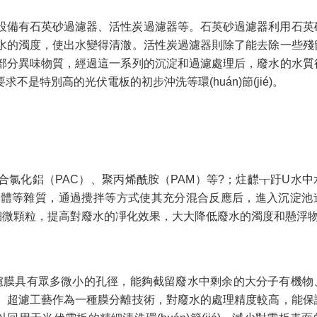
設備有石英砂過濾器、活性炭過濾器等。石英砂過濾器利用石
一步降低水的濁度，使出水變得清澈。活性炭過濾器則除了能去除一些
分異味物質，經過這一系列的沉淀和過濾處理后，廢水的水
求不是特別高的光伏電板的初步沖洗等環(huán)節(jié)。
氯化鋁（PAC）、聚丙烯酰胺（PAM）等?；炷齽┰趶U水
體等雜質，通過攪拌等方式使其充分混合反應后，進入沉淀
微顆粒，提高對廢水的凈化效果，大大降低廢水的濁度和懸浮物
濾膜具有眾多微小的孔徑，能夠截留廢水中剩余的大分子有機物
。超濾工藝作為一種膜分離技術，對廢水的處理精度較高，