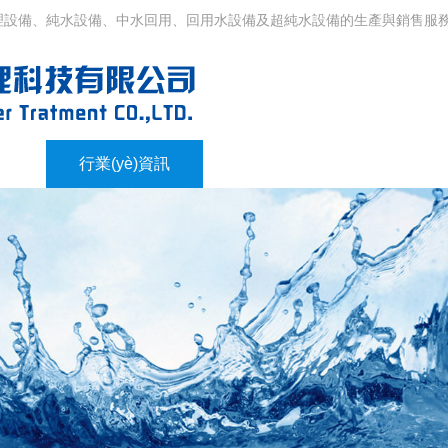
理設備、純水設備、中水回用、回用水設備及超純水設備的生產與銷售服
程
行業(yè)資訊
榮譽資質
走進瀅源