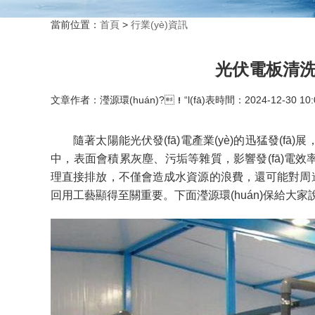
當前位置：
首頁
>
行業(yè)資訊
光伏電板清洗廢
文章作者：瀅源環(huán)?！“l(fā)表時間：
2024-12-30 10:
隨著太陽能光伏發(fā)電產業(yè)的迅猛發(fā)展
中，表面會積累灰塵、污垢等雜質，影響發(
理直接排放，不僅會造成水資源的浪費，還可能對周邊環
回用工藝顯得至關重要。下面瀅源環(huán)保給大