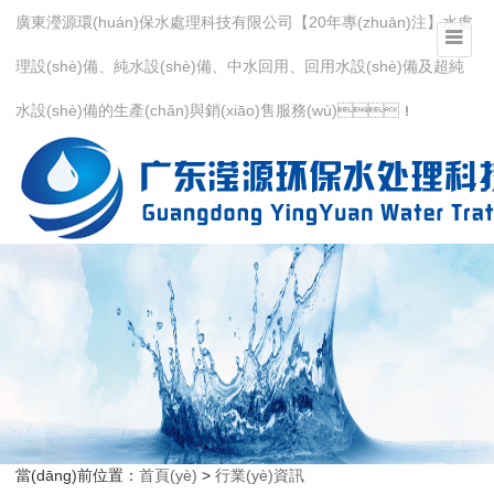
廣東瀅源環(huán)保水處理科技有限公司【20年專(zhuān)注】水處
理設(shè)備、純水設(shè)備、中水回用、回用水設(shè)備及超純
水設(shè)備的生產(chǎn)與銷(xiāo)售服務(wù)！
當(dāng)前位置：
首頁(yè)
>
行業(yè)資訊