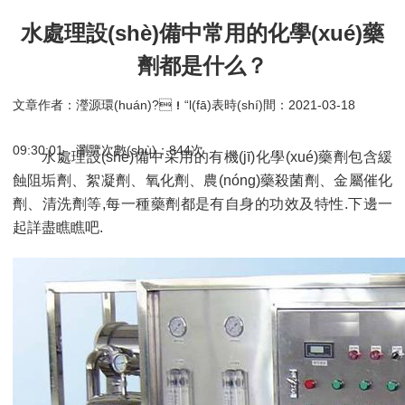
水處理設(shè)備中常用的化學(xué)藥
劑都是什么？
文章作者：瀅源環(huán)?！“l(fā)表時(shí)間：
2021-03-18
09:30:01
瀏覽次數(shù)：844次
水處理設(shè)備中采用的有機(jī)化學(xué)藥劑包含緩
蝕阻垢劑、絮凝劑、氧化劑、農(nóng)藥殺菌劑、金屬催化
劑、清洗劑等,每一種藥劑都是有自身的功效及特性.下邊一
起詳盡瞧瞧吧.