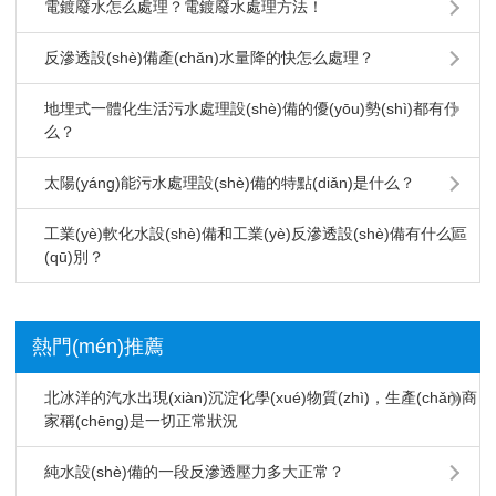
電鍍廢水怎么處理？電鍍廢水處理方法！
反滲透設(shè)備產(chǎn)水量降的快怎么處理？
地埋式一體化生活污水處理設(shè)備的優(yōu)勢(shì)都有什
么？
太陽(yáng)能污水處理設(shè)備的特點(diǎn)是什么？
工業(yè)軟化水設(shè)備和工業(yè)反滲透設(shè)備有什么區
(qū)別？
熱門(mén)推薦
北冰洋的汽水出現(xiàn)沉淀化學(xué)物質(zhì)，生產(chǎn)商
家稱(chēng)是一切正常狀況
純水設(shè)備的一段反滲透壓力多大正常？