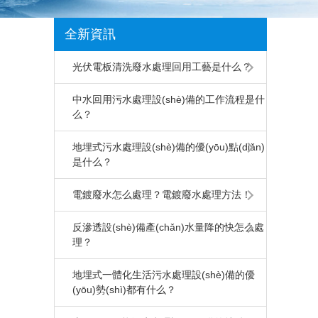
全新資訊
光伏電板清洗廢水處理回用工藝是什么？
中水回用污水處理設(shè)備的工作流程是什
么？
地埋式污水處理設(shè)備的優(yōu)點(diǎn)
是什么？
電鍍廢水怎么處理？電鍍廢水處理方法！
反滲透設(shè)備產(chǎn)水量降的快怎么處
理？
地埋式一體化生活污水處理設(shè)備的優
(yōu)勢(shì)都有什么？