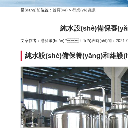
當(dāng)前位置：
首頁(yè)
>
行業(yè)資訊
純水設(shè)備保養(yǎng
文章作者：瀅源環(huán)?！“l(fā)表時(shí)間：
2021-0
純水設(shè)備保養(yǎng)和維護(hù