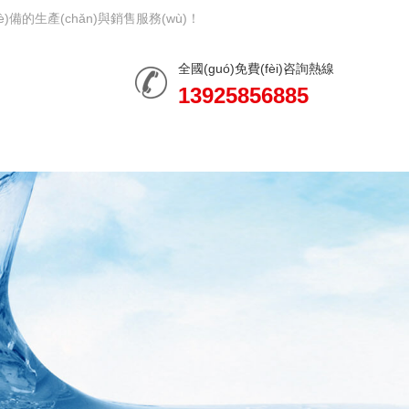
è)備的生產(chǎn)與銷售服務(wù)！
全國(guó)免費(fèi)咨詢熱線
13925856885
hì)
走進(jìn)瀅源