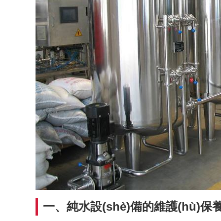
一、純水設(shè)備的維護(hù)保養(