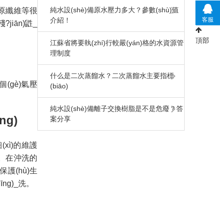
純水設(shè)備原水壓力多大？參數(shù)值
z原纖維等很
介紹！
客服
?jiān)鼪_
頂部
江蘇省將要執(zhí)行較嚴(yán)格的水資源管
理制度
什么是二次蒸餾水？二次蒸餾水主要指標
個(gè)氣壓
(biāo)
純水設(shè)備離子交換樹脂是不是危廢？答
ng)
案分享
(xì)的維護
洗作用。在沖洗的
保護(hù)生
īng)_洗。