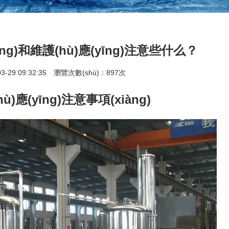
)和維護(hù)應(yīng)注意些什么？
3-29 09:32:35
瀏覽次數(shù)：897次
)應(yīng)注意事項(xiàng)