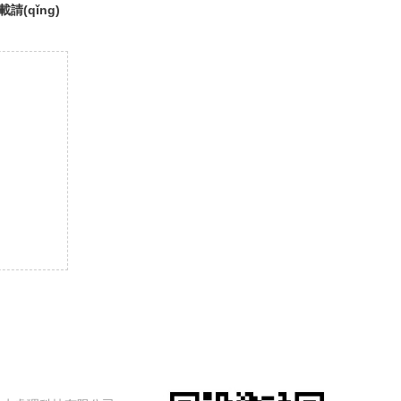
請(qǐng)