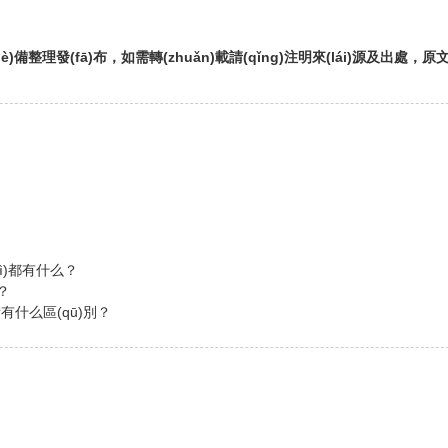
)備整理發(fā)布，如需轉(zhuǎn)載請(qǐng)注明來(lái)源及出處，
？
ì)都有什么？
？
么區(qū)別？