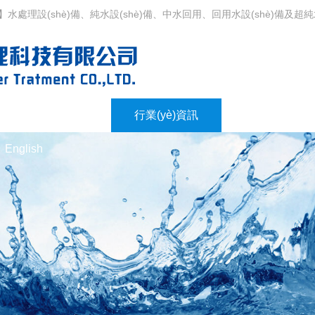
設(shè)備、純水設(shè)備、中水回用、回用水設(shè)備及超純水設
水處理工程
行業(yè)資訊
榮譽(yù)資質(z
English