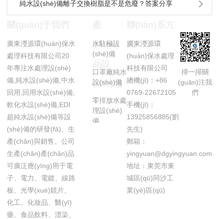
純水設(shè)備離子交換樹脂是不是危廢？答案分享
關(guān)于我們
產
聯(lián)系方
廣東瀅源環(huán)保水
(chǎn)
水駐極設
式
廣東瀅源環
(shè)備
處理科技有限公司20
(huán)保水處理
品設
年專注水處理設(shè)
科技有限公司
掃一掃關
口罩廠純水
備,純水設(shè)備,中水
總機(jī)：+86
(guān)注我
設(shè)備
(shè)備
們
回用,回用水設(shè)備,
0769-22672105
零排放水處
軟化水設(shè)備,EDI
手機(jī)：
理設(shè)
超純水設(shè)備等設
13925856885(劉
備
(shè)備的研發(fā)、生
先生)
水處理設
產(chǎn)與銷售。公司
郵箱：
(shè)備
生產(chǎn)產(chǎn)品
yingyuan@dgyingyuan.com
可廣泛應(yīng)用于電
地址：東莞市東
純水設
(shè)備
子、電力、電鍍、線路
城區(qū)同沙工
板、光學(xué)鏡片、
業(yè)區(qū)
純水機(jī)
化工、化妝品、醫(yī)
中水回用
藥、食品飲料、漂染、