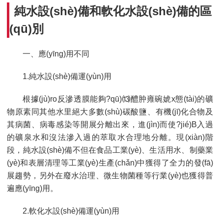
純水設(shè)備和軟化水設(shè)備的區
(qū)別
一、應(yīng)用不同
1.純水設(shè)備運(yùn)用
根據(jù)ro反滲透膜能夠?qū)⒀醴肿雍碗婋x態(tài)的礦
物原素同其他水里絕大多數(shù)碳酸鹽、有機(jī)化合物及
其病菌、病毒感染等開展分離出來，進(jìn)而使?jié)B入過
的礦泉水和沒法滲入過的萃取水合理地分離。現(xiàn)階
段，純水設(shè)備不但在食品工業(yè)、生活用水、制藥業
(yè)和表層清理等工業(yè)生產(chǎn)中獲得了全力的發(fā)
展趨勢，另外在廢水治理、微生物菌種等行業(yè)也獲得普
遍應(yīng)用。
2.軟化水設(shè)備運(yùn)用