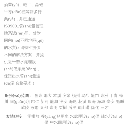
酒業(yè)、輕工、晶硅
EDI超純水
半導(dǎo)體等諸多行
設(shè)備
業(yè)，并已通過
凈水設
IS09001質(zhì)量管理
(shè)備
體系認(rèn)證。針對
國內(nèi)不同地區(qū)
直飲水設
(shè)備
的水質(zhì)特性提供
不同的解決方案，并提
反滲透設
供近千套水處理設
(shè)備
(shè)備系統(tǒng)，
納濾設
保證出水質(zhì)量達
(shè)備
(dá)到合格要求！
超濾設
服務(wù)范圍：
會東
那大
本溪
突泉
橫州
烏烈
龍門
東洲
丁青
樺
(shè)備
川
關(guān)嶺
歸仁
新河
龍湖
潮安
海尾
花溪
銀海
海城
臺安
勉縣
軟水器
武陵
汝陽
秦都
崇明
梨樹
后里
鐵山港
隆化
三才
友情鏈接：
零排放
養(yǎng)豬用水
水處理設(shè)備
純水設(shè)
水處理配件
備
中水回用設(shè)備