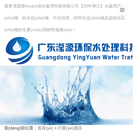
廣東瀅源環(huán)保水處理科技有限公司【20年專注】水處理設
(shè)備、純水設(shè)備、中水回用、回用水設(shè)備及超純水設
(shè)備的生產(chǎn)與銷售服務(wù)！
當(dāng)前位置：
首頁(yè)
>
行業(yè)資訊