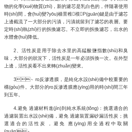
物的化學(xué)物質(zhì)，新的濾芯是乳白色的，伴隨著使用
時(shí)間，會(huì)變?yōu)樯詈稚模P(guān)鍵是由于濾芯
上邊截流了一大部分的污漬，污漬就留到了濾芯的表層。要
定時(shí)執(zhí)行的拆換濾芯。不立即的拆換濾芯，出水的
水體會(huì)降低。
2、活性炭是用于除去水里的高錳酸鹽指數(shù)和臭
味，大部分的狀況下，活性炭是一年必須拆換一次。在外型
上邊，活性炭看不出來轉(zhuǎn)變來。
3、ro反滲透膜，是純化水設(shè)備中較重要的
構(gòu)件。大部分的ro反滲透膜應(yīng)用的時(shí)間三年
到五年。
4.避免 過濾材料進(jìn)到純水系統(tǒng)：挑選適合的
過濾裝置出水設(shè)備，避免 過濾裝置漏砂漏活性炭；挑
選適合的活性炭，避免 應(yīng)用全過程中取關
(guān)。