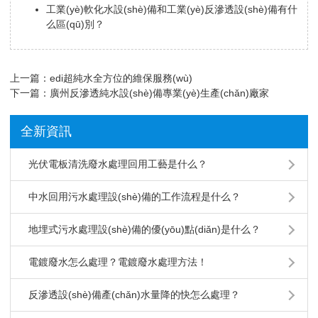
工業(yè)軟化水設(shè)備和工業(yè)反滲透設(shè)備有什
么區(qū)別？
上一篇：
edi超純水全方位的維保服務(wù)
下一篇：
廣州反滲透純水設(shè)備專業(yè)生產(chǎn)廠家
全新資訊
光伏電板清洗廢水處理回用工藝是什么？
中水回用污水處理設(shè)備的工作流程是什么？
地埋式污水處理設(shè)備的優(yōu)點(diǎn)是什么？
電鍍廢水怎么處理？電鍍廢水處理方法！
反滲透設(shè)備產(chǎn)水量降的快怎么處理？