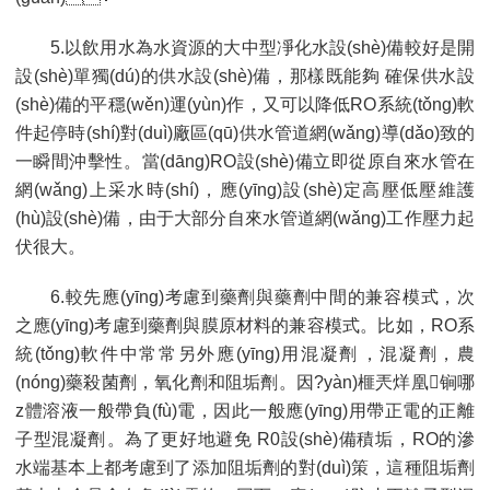
5.以飲用水為水資源的大中型凈化水設(shè)備較好是開
設(shè)單獨(dú)的供水設(shè)備，那樣既能夠 確保供水設
(shè)備的平穩(wěn)運(yùn)作，又可以降低RO系統(tǒng)軟
件起停時(shí)對(duì)廠區(qū)供水管道網(wǎng)導(dǎo)致的
一瞬間沖擊性。當(dāng)RO設(shè)備立即從原自來水管在
網(wǎng)上采水時(shí)，應(yīng)設(shè)定高壓低壓維護
(hù)設(shè)備，由于大部分自來水管道網(wǎng)工作壓力起
伏很大。
6.較先應(yīng)考慮到藥劑與藥劑中間的兼容模式，次
之應(yīng)考慮到藥劑與膜原材料的兼容模式。比如，RO系
統(tǒng)軟件中常常另外應(yīng)用混凝劑，混凝劑，農
(nóng)藥殺菌劑，氧化劑和阻垢劑。因?yàn)榧兲烊凰锏哪
z體溶液一般帶負(fù)電，因此一般應(yīng)用帶正電的正離
子型混凝劑。為了更好地避免 R0設(shè)備積垢，RO的滲
水端基本上都考慮到了添加阻垢劑的對(duì)策，這種阻垢劑