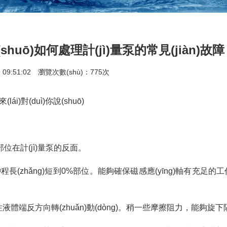
huō)如何處理計(jì)量泵的常見(jiàn)故障
 09:51:02
瀏覽次數(shù)：775次
ái)對(duì)你說(shuō)
絲部位在計(jì)量泵的反面。
長(zhǎng)短到0%部位。能夠確保磁感應(yīng)軸有充足
握住液體端反方向轉(zhuǎn)動(dòng)。稍一些摩擦阻力，能夠旋