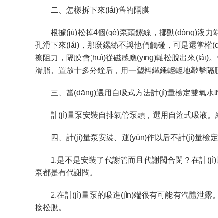
二、怎樣拆下來(lái)舊的隔膜
根據(jù)松掉4個(gè)泵頭鏍絲，挪動(dòng)液力端
孔滑下來(lái)，那麼鏍絲不與他們觸碰，可是還掌權(q
擦阻力，隔膜會(huì)從磁感應(yīng)軸松脫出來(lái
滑脂。置放十多分鐘后，用一塑料鐵錘輕輕地敲擊隔膜
三、當(dāng)選用自吸式方法計(jì)量檢定雙氧水時(shí
計(jì)量泵安裝自排氣管泵頭，選用自灌式吸
四、計(jì)量泵安裝、運(yùn)作以后不計(jì)量檢
1.是不是安裝了代謝管而且代謝閥合閉？在計(jì)量
泵都是有代謝閥。
2.在計(jì)量泵的吸進(jìn)端很有可能有汽體泄露。
接松脫。