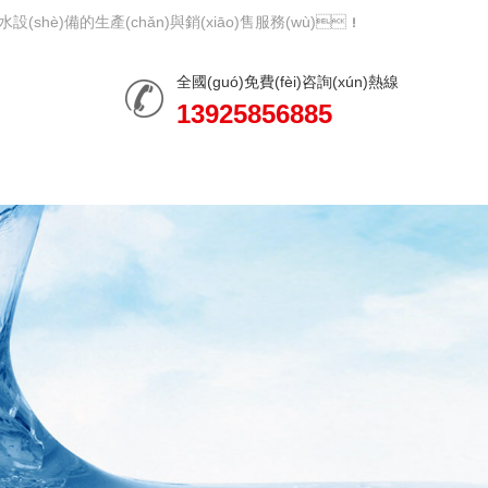
設(shè)備的生產(chǎn)與銷(xiāo)售服務(wù)！
全國(guó)免費(fèi)咨詢(xún)熱線
13925856885
hì)
走進(jìn)瀅源