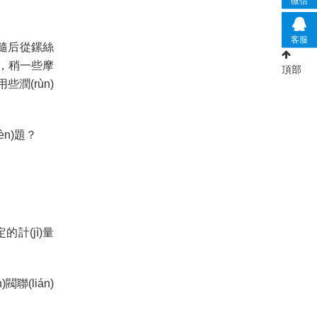
微信
客服
，隨后從鏍絲
，稍一些摩
頂部
些潤(rùn)
èn)題？
的計(jì)量
閥聯(lián)