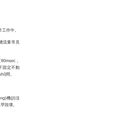
作中。
到了總流量常見
度80msec，
，取下固定不動
。
g)機(jī)沒
壞。