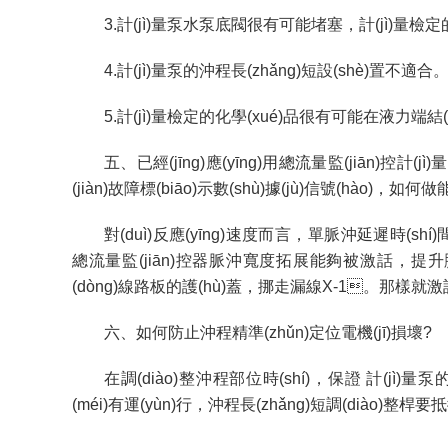
3.計(jì)量泵水泵底閥很有可能堵塞，計(jì)量檢
4.計(jì)量泵的沖程長(zhǎng)短設(shè)置不適合
5.計(jì)量檢定的化學(xué)品很有可能在液力端結(
五、已經(jīng)應(yīng)用總流量監(jiān)控計
(jiàn)故障標(biāo)示數(shù)據(jù)信號(hào)，如
對(duì)反應(yīng)速度而言，單脈沖延遲時(shí
總流量監(jiān)控器脈沖寬度拓展能夠被激話，提
(dòng)線路板的護(hù)蓋，挪走漏線X-1。那樣就激話
六、如何防止沖程精準(zhǔn)定位電機(jī)損壞?
在調(diào)整沖程部位時(shí)，保證 計(jì)量泵
(méi)有運(yùn)行，沖程長(zhǎng)短調(diào)整