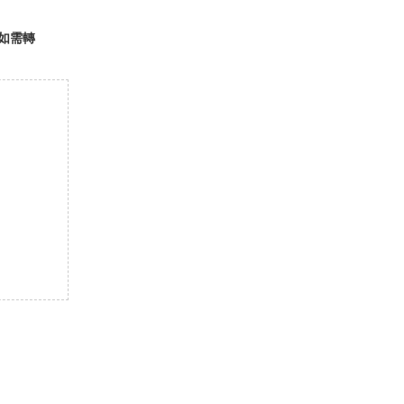
，如需轉