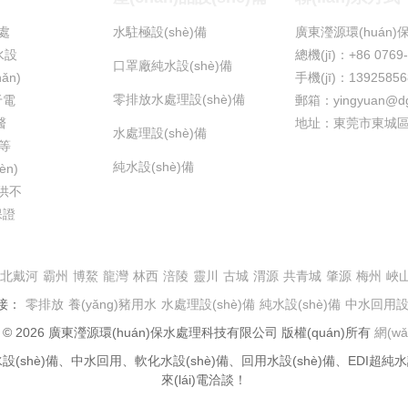
處
水駐極設(shè)備
廣東瀅源環(huán
水設
總機(jī)：+86 0769
口罩廠純水設(shè)備
ǎn)
手機(jī)：1392585
零排放水處理設(shè)備
于電
郵箱：
yingyuan@d
醫
地址：東莞市東城區(q
水處理設(shè)備
體等
純水設(shè)備
èn)
提供不
純水機(jī)
保證
中水回用
EDI超純水設(shè)備
北戴河
霸州
博鰲
龍灣
林西
涪陵
靈川
古城
渭源
共青城
肇源
梅州
峽
凈水設(shè)備
接：
零排放
養(yǎng)豬用水
水處理設(shè)備
純水設(shè)備
中水回用設(
ght © 2026 廣東瀅源環(huán)保水處理科技有限公司 版權(quán)所有
網(w
直飲水設(shè)備
è)備、中水回用、軟化水設(shè)備、回用水設(shè)備、EDI超純水設
反滲透設(shè)備
來(lái)電洽談！
納濾設(shè)備