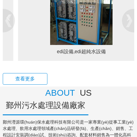
edi設備,edi超純水設備
查看更多
ABOUT
US
鄞州污水處理設備廠家
鄞州瀅源環(huán)保水處理科技有限公司是一家專業(yè)從事工業(yè)
水處理、飲用水處理領域產(chǎn)品研發(fā)、生產(chǎn)、銷售、工
程設計安裝調(diào)試、技術(shù)咨詢、配套材料銷售為一體化高科