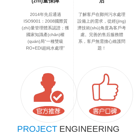
(zhì)量保障
后
2014年先后通過
了解客戶在鄞州污水處理
ISO9001：2008國際質
設備上的需求，從經(jīng)
(zhì)量管理體系認證；獲
濟技術(shù)角度為客戶考
國家知識產(chǎn)權
慮。完善的售后服務體
(quán)局“一種雙級
系，客戶無需擔心維護問
RO+EDI超純水處理”
題！
PROJECT
ENGINEERING