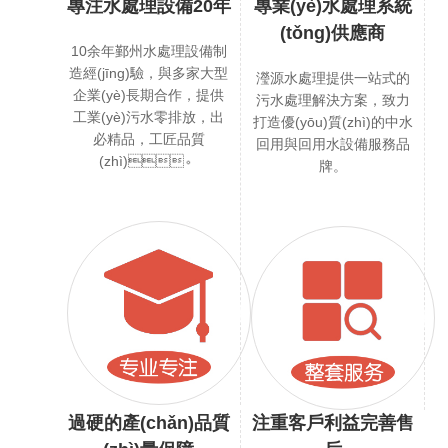
專注水處理設備20年
專業(yè)水處理系統
(tǒng)供應商
10余年鄞州水處理設備制
造經(jīng)驗，與多家大型
瀅源水處理提供一站式的
企業(yè)長期合作，提供
污水處理解決方案，致力
工業(yè)污水零排放，出
打造優(yōu)質(zhì)的中水
必精品，工匠品質
回用與回用水設備服務品
(zhì)。
牌。
過硬的產(chǎn)品質
注重客戶利益完善售