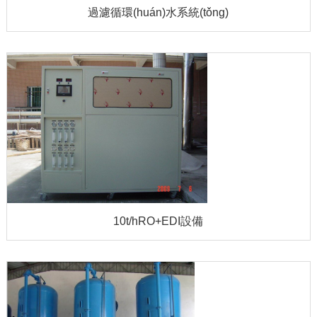
過濾循環(huán)水系統(tǒng)
10t/hRO+EDI設備