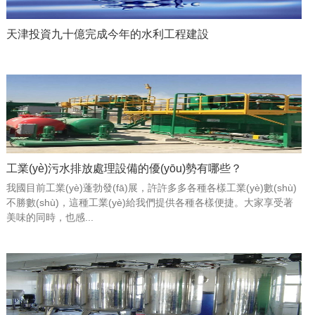
天津投資九十億完成今年的水利工程建設
工業(yè)污水排放處理設備的優(yōu)勢有哪些？
我國目前工業(yè)蓬勃發(fā)展，許許多多各種各樣工業(yè)數(shù)
不勝數(shù)，這種工業(yè)給我們提供各種各樣便捷。大家享受著
美味的同時，也感...