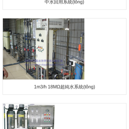
中水回用系統(tǒng)
1m3/h 18MΩ超純水系統(tǒng)