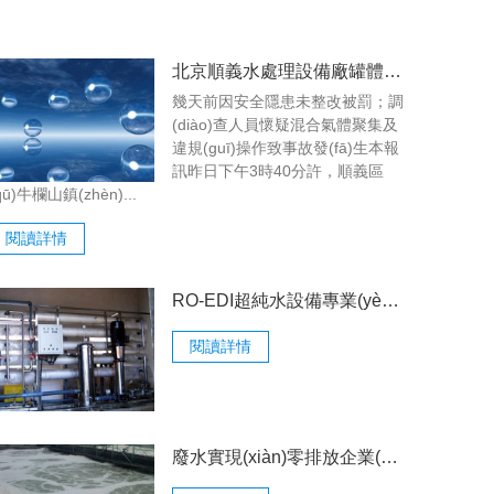
北京順義水處理設備廠罐體爆燃1死4傷
幾天前因安全隱患未整改被罰；調
(diào)查人員懷疑混合氣體聚集及
違規(guī)操作致事故發(fā)生本報
訊昨日下午3時40分許，順義區
qū)牛欄山鎮(zhèn)...
閱讀詳情
RO-EDI超純水設備專業(yè)知識解釋
閱讀詳情
廢水實現(xiàn)零排放企業(yè)或可減免污水處理收費