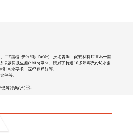
、銷售、工程設計安裝調(diào)試、技術咨詢、配套材料銷售為一體
n)代化的標準廠房及生產(chǎn)車間。積累了長達10多年專業(yè)水處
合格要求，深得客戶好評。
能等等。
半導體等行業(yè)。