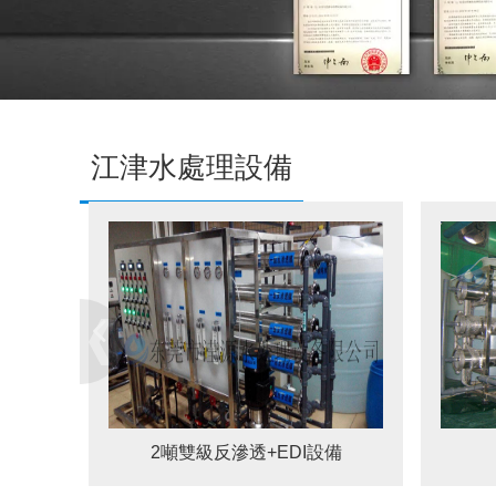
江津水處理設備
備
反滲透純水設備
25