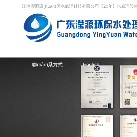
江津瀅源環(huán)保水處理科技有限公司【20年】水處理設備
網(wǎng)站首頁
水處理設備
水
聯(lián)系方式
English