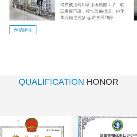
提
備在使用時用著用著就罷工了，耽
誤進度不說，較怕設備損壞。純化
非
水設備也經(jīng)常會遇到停...
閱讀詳情
QUALIFICATION
HONOR