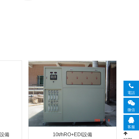
電話
微信
客服
透設備
10t/hRO+EDI設備