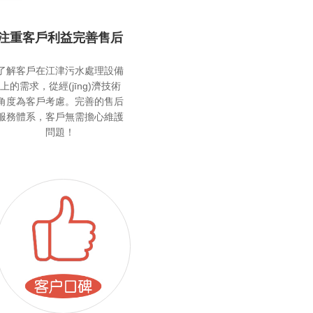
注重客戶利益完善售后
了解客戶在江津污水處理設備
上的需求，從經(jīng)濟技術
角度為客戶考慮。完善的售后
服務體系，客戶無需擔心維護
問題！