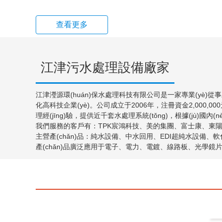
查看更多
江津污水處理設備廠家
江津瀅源環(huán)保水處理科技有限公司是一家專業(yè)從事工業
化高科技企業(yè)。公司成立于2006年，注冊資金2,000,000
理經(jīng)驗，提供近千套水處理系統(tǒng)，根據(jù
我們服務的客戶有：TPK宸鴻科技、美的集團、富士康、東陽光集團
主營產(chǎn)品：純水設備、中水回用、EDI超純水
產(chǎn)品廣泛應用于電子、電力、電鍍、線路板、光學