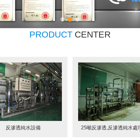
PRODUCT
CENTER
噸反滲透,反滲透純水處理設備
全自動軟化水設備,鍋爐軟