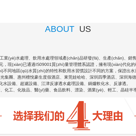
ABOUT
US
(yè)水處理、飲用水處理領域產(chǎn)品研發(fā)、生產(chǎn)
元，現(xiàn)已通過IS09001質(zhì)量管理體系認證，擁有現(xià
)國內(nèi)不同地區(qū)水質(zhì)的特性和飲用水習慣設計不同的方案，保證出水達到
、惠州檀悅豪生度假酒店、東莞娃哈哈、深圳四季酒店、深圳海德
設備、軟化水設備、超濾設備、江津反滲透水處理設備、鍋爐軟化水、反滲透。
鏡片、化工、化妝品、醫(yī)藥、食品飲料、漂染、酒業(yè)、輕工、晶硅