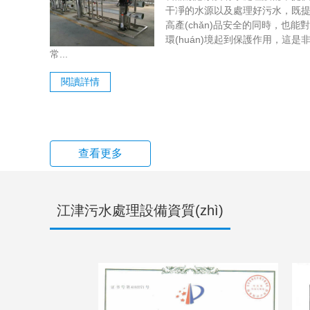
干凈的水源以及處理好污水，既
高產(chǎn)品安全的同時，也能對
環(huán)境起到保護作用，這是
常...
閱讀詳情
查看更多
江津污水處理設備資質(zhì)