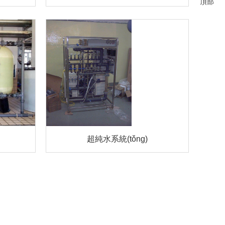
頂部
超純水系統(tǒng)