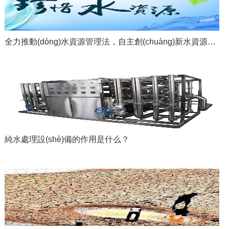
全力推動(dòng)水資源管理法，自主創(chuàng)新水資源管理體系和體制
純水處理設(shè)備的作用是什么？