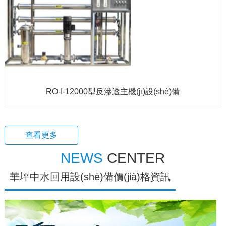
RO-I-12000型反滲透主機(jī)設(shè)備
查看更多
NEWS
CENTER
華坪中水回用設(shè)備價(jià)格資訊