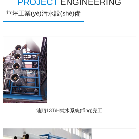
PROJECT
ENGINEERING
華坪工業(yè)污水設(shè)備
汕頭13T/H純水系統(tǒng)完工