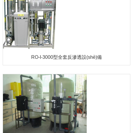
RO-I-3000型全套反滲透設(shè)備