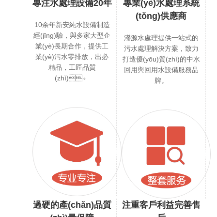
專注水處理設備20年
專業(yè)水處理系統
(tǒng)供應商
10余年新安純水設備制造
經(jīng)驗，與多家大型企
瀅源水處理提供一站式的
業(yè)長期合作，提供工
污水處理解決方案，致力
業(yè)污水零排放，出必
打造優(yōu)質(zhì)的中水
精品，工匠品質
回用與回用水設備服務品
(zhì)。
牌。
過硬的產(chǎn)品質
注重客戶利益完善售