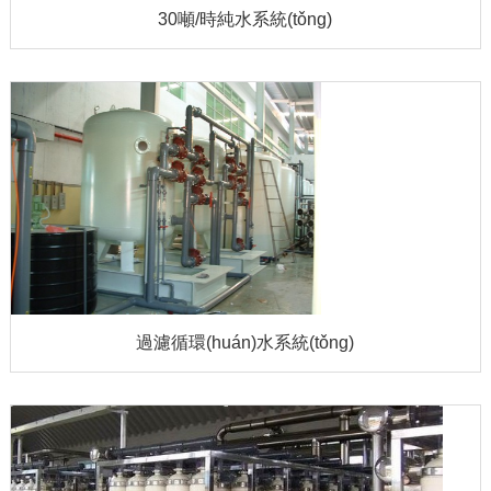
30噸/時純水系統(tǒng)
過濾循環(huán)水系統(tǒng)