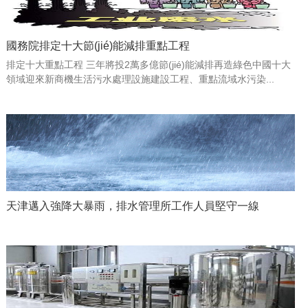
國務院排定十大節(jié)能減排重點工程
排定十大重點工程 三年將投2萬多億節(jié)能減排再造綠色中國十大
領域迎來新商機生活污水處理設施建設工程、重點流域水污染...
天津邁入強降大暴雨，排水管理所工作人員堅守一線