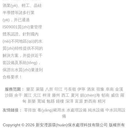
設備
酒業(yè)、輕工、晶硅
半導體等諸多行業
凈水設備
(yè)，并已通過
直飲水設備
IS09001質(zhì)量管理
體系認證。針對國內
反滲透設備
(nèi)不同地區(qū)的水
納濾設備
質(zhì)特性提供不同的
解決方案，并提供近千
超濾設備
套設備及系統(tǒng)，
軟水器
保證出水質(zhì)量達到
合格要求！
水處理配件
服務范圍：
樂至
萊陽
八所
水處理耗材
印江
弓長嶺
伊寧
酒泉
宿豫
阜南
金溪
沙縣
余干
麗江
元江
梓潼
滕州
西工
夏河
鎮(zhèn)海
郁南
威信
羅
甸
新樂
寬城
勉縣
鐘樓
深澤
富源
黔西南
精河
友情鏈接：
零排放
養(yǎng)豬用水
水處理設備
純水設備
中水回用設
備
Copyright © 2026 新安瀅源環(huán)保水處理科技有限公司 版權所有