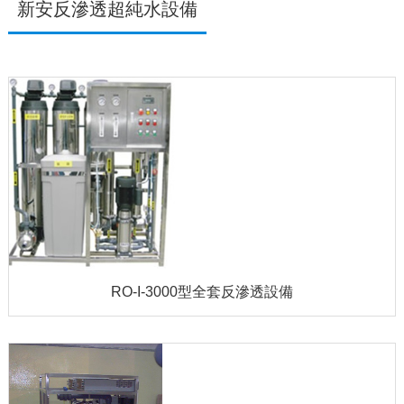
新安反滲透超純水設備
RO-I-3000型全套反滲透設備