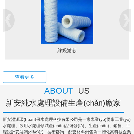
線繞濾芯
查看更多
ABOUT
US
新安純水處理設備生產(chǎn)廠家
新安瀅源環(huán)保水處理科技有限公司是一家專業(yè)從事工業(yè)
水處理、飲用水處理領域產(chǎn)品研發(fā)、生產(chǎn)、銷售、工
程設計安裝調(diào)試、技術咨詢、配套材料銷售為一體化高科技企業