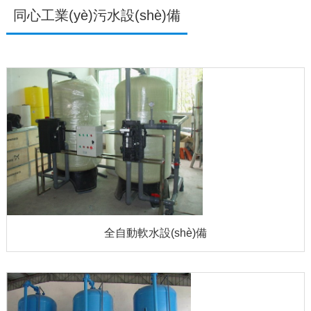
同心工業(yè)污水設(shè)備
全自動軟水設(shè)備