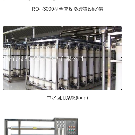
RO-I-3000型全套反滲透設(shè)備
中水回用系統(tǒng)