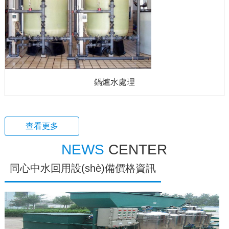
鍋爐水處理
查看更多
NEWS
CENTER
同心中水回用設(shè)備價格資訊