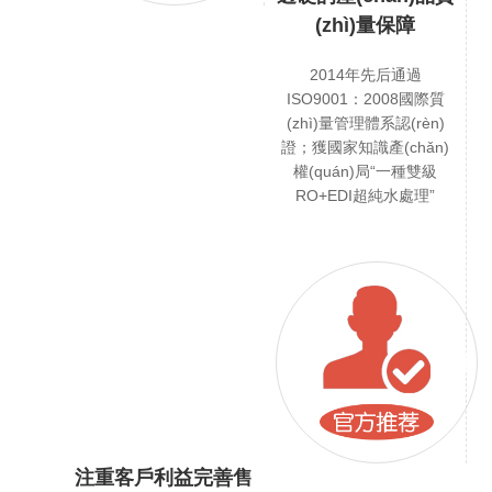
(zhì)量保障
2014年先后通過
ISO9001：2008國際質
(zhì)量管理體系認(rèn)
證；獲國家知識產(chǎn)
權(quán)局“一種雙級
RO+EDI超純水處理”
注重客戶利益完善售