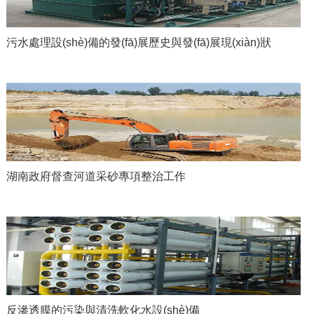
污水處理設(shè)備的發(fā)展歷史與發(fā)展現(xiàn)狀
湖南政府督查河道采砂專項整治工作
反滲透膜的污染與清洗軟化水設(shè)備