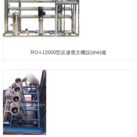
RO-I-12000型反滲透主機設(shè)備