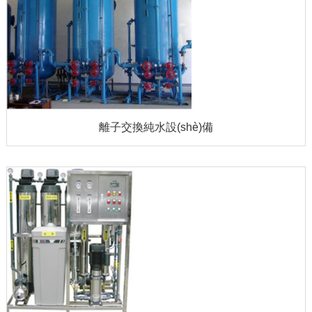
離子交換純水設(shè)備