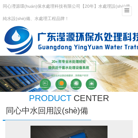
同心瀅源環(huán)保水處理科技有限公司【20年】水處理設(shè)備、
純水設(shè)備、水處理工程品牌！
PRODUCT
CENTER
同心中水回用設(shè)備