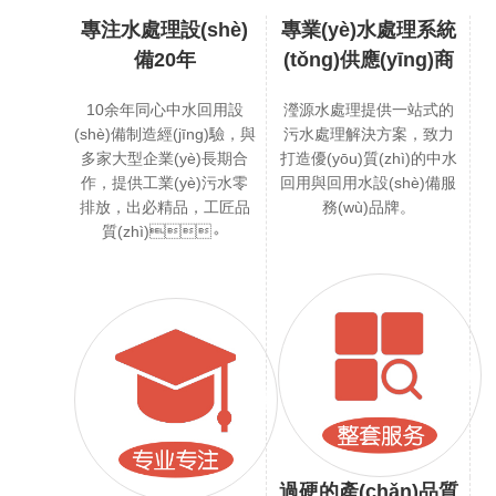
專注水處理設(shè)
專業(yè)水處理系統
備20年
(tǒng)供應(yīng)商
10余年同心中水回用設
瀅源水處理提供一站式的
(shè)備制造經(jīng)驗，與
污水處理解決方案，致力
多家大型企業(yè)長期合
打造優(yōu)質(zhì)的中水
作，提供工業(yè)污水零
回用與回用水設(shè)備服
排放，出必精品，工匠品
務(wù)品牌。
質(zhì)。
過硬的產(chǎn)品質