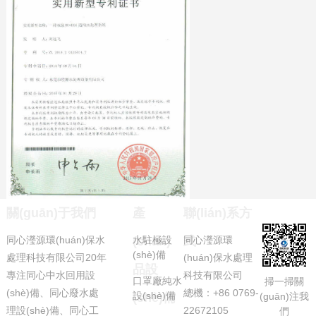
關(guān)于我們
產
聯(lián)系方
同心瀅源環(huán)保水
(chǎn)
水駐極設
式
同心瀅源環
(shè)備
處理科技有限公司20年
(huán)保水處理
品設
專注同心中水回用設
科技有限公司
口罩廠純水
掃一掃關
(shè)備、同心廢水處
總機：+86 0769-
設(shè)備
(shè)備
(guān)注我
理設(shè)備、同心工
22672105
們