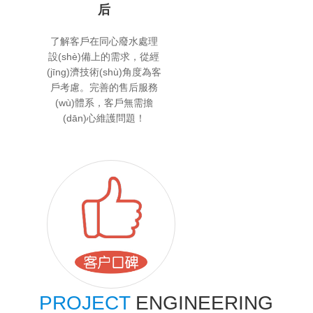
后
了解客戶在同心廢水處理
設(shè)備上的需求，從經
(jīng)濟技術(shù)角度為客
戶考慮。完善的售后服務
(wù)體系，客戶無需擔
(dān)心維護問題！
PROJECT
ENGINEERING