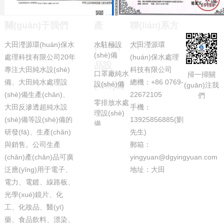
關(guān)于我們
產
聯(lián)系方
大田瀅源環(huán)保水
(chǎn)
水駐極設
式
大田瀅源環
(shè)備
處理科技有限公司20年
(huán)保水處理
品設
專注大田純水設(shè)
科技有限公司
口罩廠純水
掃一掃關
備、大田純水處理設
總機：+86 0769-
設(shè)備
(shè)備
(guān)注我
(shè)備生產(chǎn)、
22672105
們
零排放水處
大田反滲透超純水設
手機：
理設(shè)
(shè)備等設(shè)備的
13925856885(劉
備
研發(fā)、生產(chǎn)
先生)
水處理設
與銷售。公司生產
郵箱：
(shè)備
(chǎn)產(chǎn)品可廣
yingyuan@dgyingyuan.com
泛應(yīng)用于電子、
地址：大田
純水設
(shè)備
電力、電鍍、線路板、
光學(xué)鏡片、化
純水機
工、化妝品、醫(yī)
中水回用
藥、食品飲料、漂染、