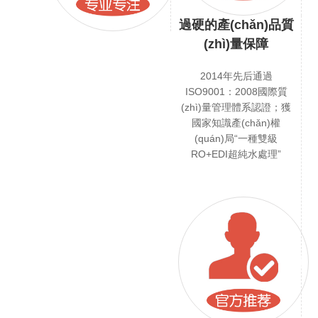
過硬的產(chǎn)品質
(zhì)量保障
2014年先后通過
ISO9001：2008國際質
(zhì)量管理體系認證；獲
國家知識產(chǎn)權
(quán)局“一種雙級
RO+EDI超純水處理”