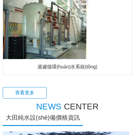
過濾循環(huán)水系統(tǒng)
查看更多
NEWS
CENTER
大田純水設(shè)備價格資訊