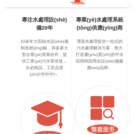
專注水處理設(shè)
專業(yè)水處理系統
備20年
(tǒng)供應(yīng)商
10余年大田純水設(shè)備
瀅源水處理提供一站式的
制造經(jīng)驗，與多家大
污水處理解決方案，致力
型企業(yè)長期合作，提
打造優(yōu)質(zhì)的中水
供工業(yè)污水零排放，
回用與回用水設(shè)備服
出必精品，工匠品質
務(wù)品牌。
(zhì)。