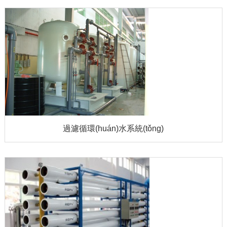
過濾循環(huán)水系統(tǒng)