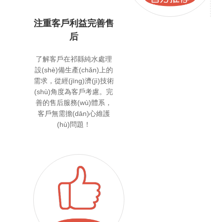
注重客戶利益完善售
后
了解客戶在祁縣純水處理
設(shè)備生產(chǎn)上的
需求，從經(jīng)濟(jì)技術
(shù)角度為客戶考慮。完
善的售后服務(wù)體系，
客戶無需擔(dān)心維護
(hù)問題！