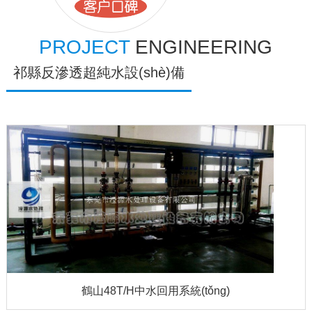
PROJECT
ENGINEERING
祁縣反滲透超純水設(shè)備
鶴山48T/H中水回用系統(tǒng)