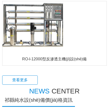
RO-I-12000型反滲透主機(jī)設(shè)備
查看更多
NEWS
CENTER
祁縣純水設(shè)備價(jià)格資訊