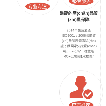
過硬的產(chǎn)品質
(zhì)量保障
2014年先后通過
ISO9001：2008國際質
(zhì)量管理體系認(rèn)
證；獲國家知識產(chǎn)
權(quán)局“一種雙級
RO+EDI超純水處理”