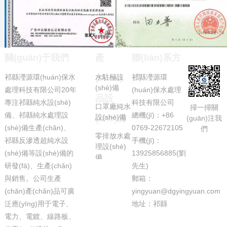
關(guān)于我們
產
聯(lián)系方
祁縣瀅源環(huán)保水
(chǎn)
水駐極設
式
祁縣瀅源環
(shè)備
處理科技有限公司20年
(huán)保水處理
品設
專注祁縣純水設(shè)
科技有限公司
口罩廠純水
掃一掃關
備、祁縣純水處理設
總機(jī)：+86
設(shè)備
(shè)備
(guān)注我
(shè)備生產(chǎn)、
0769-22672105
們
零排放水處
祁縣反滲透超純水設
手機(jī)：
理設(shè)
(shè)備等設(shè)備的
13925856885(劉
備
研發(fā)、生產(chǎn)
先生)
水處理設
與銷售。公司生產
郵箱：
(shè)備
(chǎn)產(chǎn)品可廣
yingyuan@dgyingyuan.com
泛應(yīng)用于電子、
地址：祁縣
純水設
(shè)備
電力、電鍍、線路板、