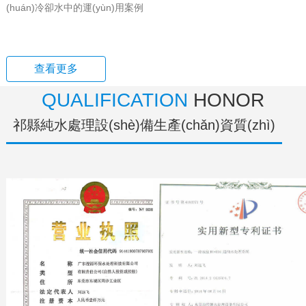
(huán)冷卻水中的運(yùn)用案例
查看更多
QUALIFICATION
HONOR
祁縣純水處理設(shè)備生產(chǎn)資質(zhì)