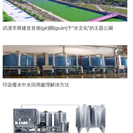
武漢市將建造首個(gè)關(guān)于“水文化”的主題公園
印染廢水中水回用處理解決方法