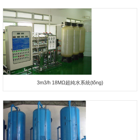
3m3/h 18MΩ超純水系統(tǒng)