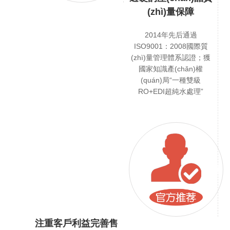
(zhì)量保障
2014年先后通過
ISO9001：2008國際質
(zhì)量管理體系認證；獲
國家知識產(chǎn)權
(quán)局“一種雙級
RO+EDI超純水處理”
注重客戶利益完善售