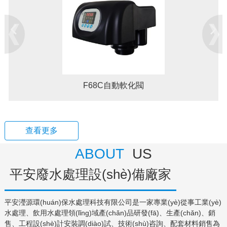
直飲水機
查看更多
ABOUT
US
平安廢水處理設(shè)備廠家
平安瀅源環(huán)保水處理科技有限公司是一家專業(yè)從事工業(yè)
水處理、飲用水處理領(lǐng)域產(chǎn)品研發(fā)、生產(chǎn)、銷
售、工程設(shè)計安裝調(diào)試、技術(shù)咨詢、配套材料銷售為