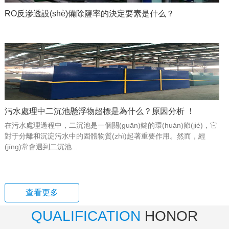
RO反滲透設(shè)備除鹽率的決定要素是什么？
污水處理中二沉池懸浮物超標是為什么？原因分析 ！
在污水處理過程中，二沉池是一個關(guān)鍵的環(huán)節(jié)，它
對于分離和沉淀污水中的固體物質(zhì)起著重要作用。然而，經
(jīng)常會遇到二沉池...
查看更多
QUALIFICATION
HONOR