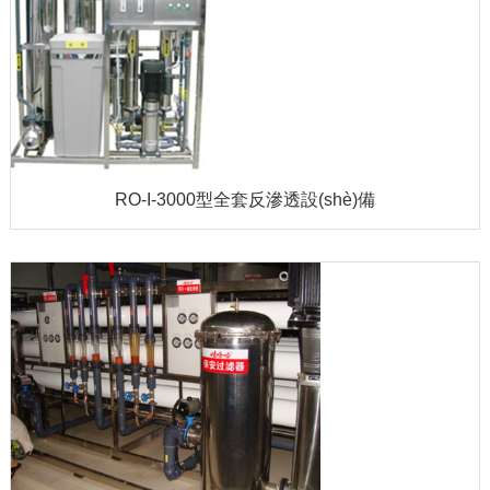
RO-I-3000型全套反滲透設(shè)備