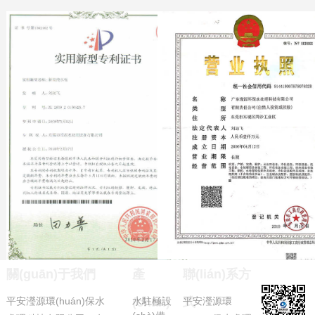
關(guān)于我們
產
聯(lián)系方
平安瀅源環(huán)保水
(chǎn)
水駐極設
式
平安瀅源環