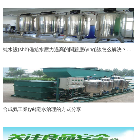
純水設(shè)備給水壓力過高的問題應(yīng)該怎么解決？純水設(shè)備給水壓力過高解決方法
合成氨工業(yè)廢水治理的方式分享