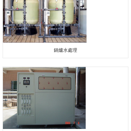
鍋爐水處理