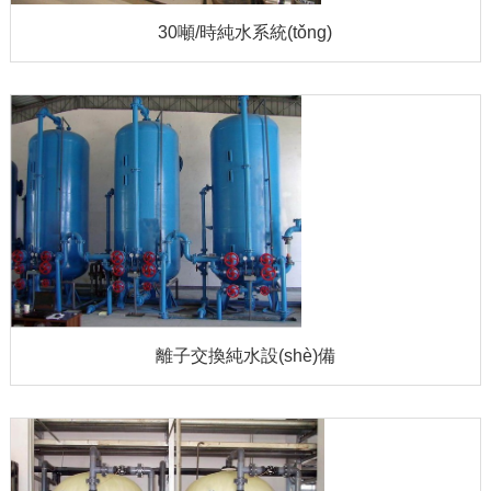
30噸/時純水系統(tǒng)
離子交換純水設(shè)備