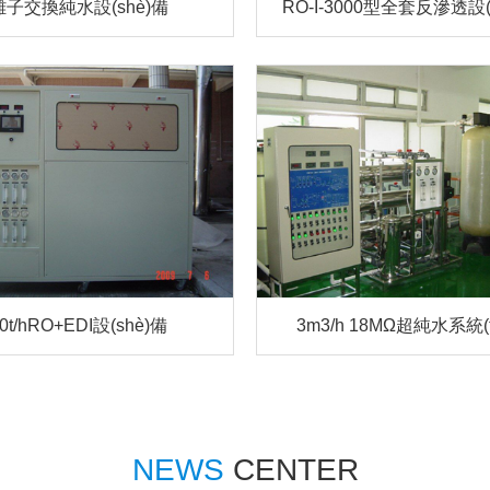
離子交換純水設(shè)備
RO-I-3000型全套反滲透設(
0t/hRO+EDI設(shè)備
3m3/h 18MΩ超純水系統(t
NEWS
CENTER