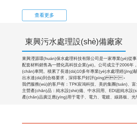
查看更多
東興污水處理設(shè)備廠家
東興瀅源環(huán)保水處理科技有限公司是一家專業(yè)從事工業(yè)水
配套材料銷售為一體化高科技企業(yè)。公司成立于2006年，注冊(cè)資
(chǎn)車間。積累了長達(dá)10多年專業(yè)水處理經(jīng
出水達(dá)到合格要求，深得客戶好評(píng)。
我們服務(wù)的客戶有：TPK宸鴻科技、美的集團(tuán)、
主營產(chǎn)品：純水設(shè)備、中水回用、EDI超純水設(shè
產(chǎn)品廣泛應(yīng)用于電子、電力、電鍍、線路板、光學(