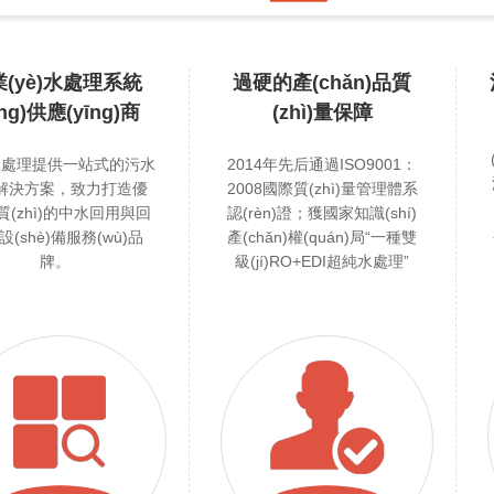
業(yè)水處理系統
過硬的產(chǎn)品質
ǒng)供應(yīng)商
(zhì)量保障
水處理提供一站式的污水
2014年先后通過ISO9001：
解決方案，致力打造優
2008國際質(zhì)量管理體系
u)質(zhì)的中水回用與回
認(rèn)證；獲國家知識(shí)
設(shè)備服務(wù)品
產(chǎn)權(quán)局“一種雙
牌。
級(jí)RO+EDI超純水處理”