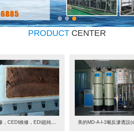
PRODUCT
CENTER
EDI維修，CEDI維修，EDI超純水系統(tǒng)，超純水設(shè)備維修
美的MD-A-I-1噸反滲透設(s