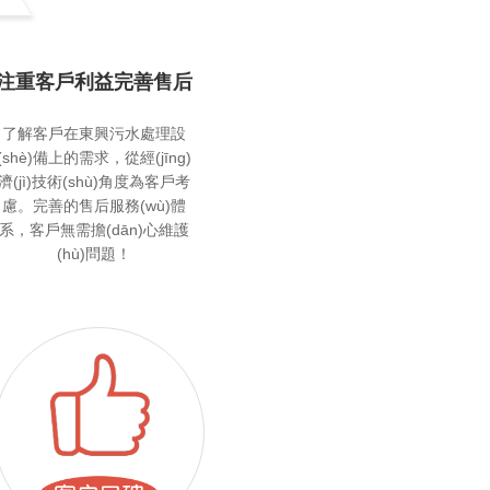
注重客戶利益完善售后
了解客戶在東興污水處理設
(shè)備上的需求，從經(jīng)
濟(jì)技術(shù)角度為客戶考
慮。完善的售后服務(wù)體
系，客戶無需擔(dān)心維護
(hù)問題！