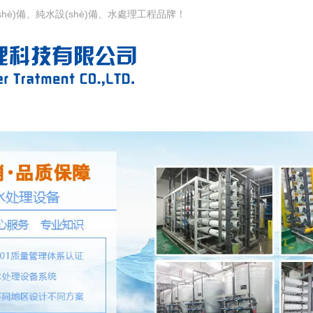
è)備、純水設(shè)備、水處理工程品牌！
水處理工程
行業(yè)資訊
榮譽(yù)資質(zhì)