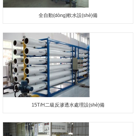
全自動(dòng)軟水設(shè)備
15T/H二級反滲透水處理設(shè)備