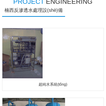
PROJECT
ENGINEERING
楠西反滲透水處理設(shè)備
超純水系統(tǒng)