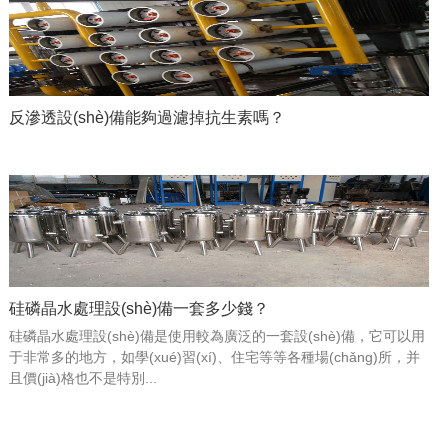
反滲透設(shè)備能夠過濾掉抗生素嗎？
硅磷晶水處理設(shè)備一套多少錢？
硅磷晶水處理設(shè)備是使用較為廣泛的一套設(shè)備，它可以用
于非常多的地方，如學(xué)習(xí)、住宅等等各種場(chǎng)所，并
且價(jià)格也不是特別...