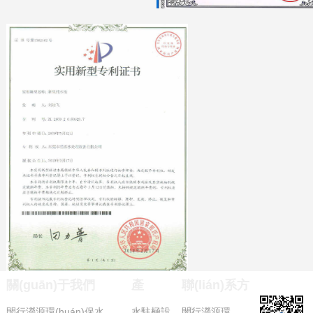
關(guān)于我們
產
聯(lián)系方
閔行瀅源環(huán)保水
(chǎn)
水駐極設
式
閔行瀅源環