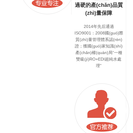
過硬的產(chǎn)品質
(zhì)量保障
2014年先后通過
ISO9001：2008國(guó)際
質(zhì)量管理體系認(rèn)
證；獲國(guó)家知識(shí)
產(chǎn)權(quán)局“一種
雙級(jí)RO+EDI超純水處
理”