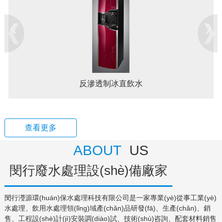
反滲透制冰直飲水
查看更多
ABOUT
US
閔行廢水處理設(shè)備廠家
閔行瀅源環(huán)保水處理科技有限公司是一家專業(yè)從事工業(yè)
水處理、飲用水處理領(lǐng)域產(chǎn)品研發(fā)、生產(chǎn)、銷
售、工程設(shè)計(jì)安裝調(diào)試、技術(shù)咨詢、配套材料銷售