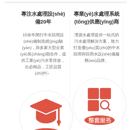
專注水處理設(shè)
專業(yè)水處理系統
備20年
(tǒng)供應(yīng)商
10余年閔行中水回用設
瀅源水處理提供一站式的
(shè)備制造經(jīng)驗
污水處理解決方案，致力
(yàn)，與多家大型企業
打造優(yōu)質(zhì)的中水
(yè)長(zhǎng)期合作，提
回用與回用水設(shè)備服
供工業(yè)污水零排放，
務(wù)品牌。
出必精品，工匠品質
(zhì)。