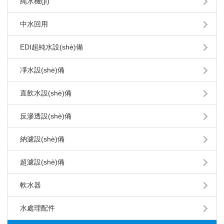
純水機(jī)
中水回用
EDI超純水設(shè)備
凈水設(shè)備
直飲水設(shè)備
反滲透設(shè)備
納濾設(shè)備
超濾設(shè)備
軟水器
水處理配件