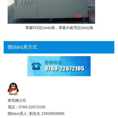
肇慶EDI設(shè)備，肇慶水處理設(shè)備
聯(lián)系方式
東莞總公司
電話：0769-22672105
聯(lián)系人: 劉先生 13925856885