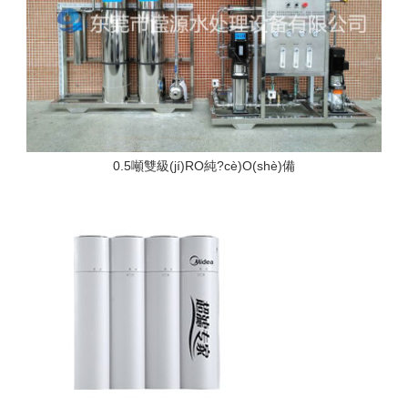
0.5噸雙級(jí)RO純?cè)O(shè)備