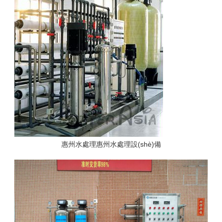
惠州水處理惠州水處理設(shè)備