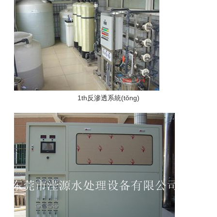
1th反滲透系統(tǒng)