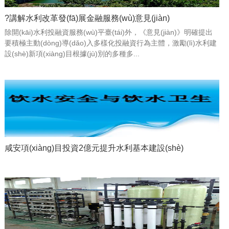
?講解水利改革發(fā)展金融服務(wù)意見(jiàn)
除開(kāi)水利投融資服務(wù)平臺(tái)外，《意見(jiàn)》明確提出
要積極主動(dòng)導(dǎo)入多樣化投融資行為主體，激勵(lì)水利建
設(shè)新項(xiàng)目根據(jù)別的多種多...
咸安項(xiàng)目投資2億元提升水利基本建設(shè)