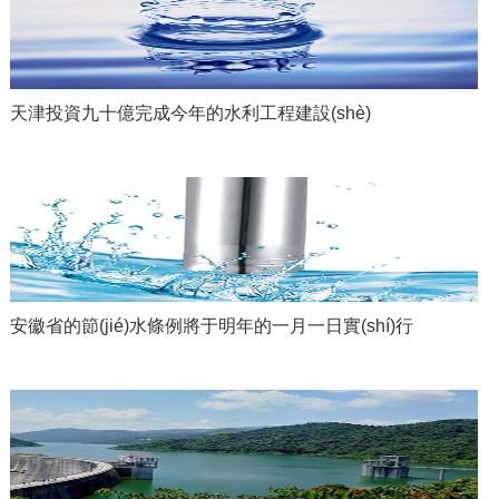
天津投資九十億完成今年的水利工程建設(shè)
安徽省的節(jié)水條例將于明年的一月一日實(shí)行