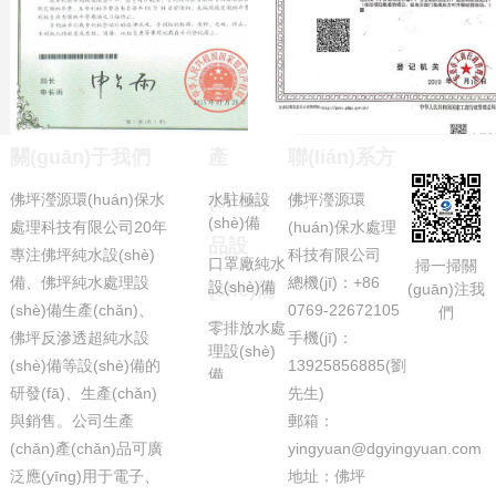
關(guān)于我們
產
聯(lián)系方
佛坪瀅源環(huán)保水
(chǎn)
水駐極設
式
佛坪瀅源環
(shè)備
處理科技有限公司20年
(huán)保水處理
品設
專注佛坪純水設(shè)
科技有限公司
口罩廠純水
掃一掃關
備、佛坪純水處理設
總機(jī)：+86
設(shè)備
(shè)備
(guān)注我
(shè)備生產(chǎn)、
0769-22672105
們
零排放水處
佛坪反滲透超純水設
手機(jī)：
理設(shè)
(shè)備等設(shè)備的
13925856885(劉
備
研發(fā)、生產(chǎn)
先生)
水處理設
與銷售。公司生產
郵箱：
(shè)備
(chǎn)產(chǎn)品可廣
yingyuan@dgyingyuan.com
泛應(yīng)用于電子、
地址：佛坪
純水設