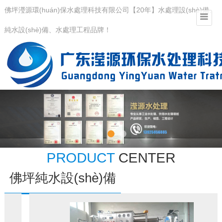
佛坪瀅源環(huán)保水處理科技有限公司【20年】水處理設(shè)備、
純水設(shè)備、水處理工程品牌！
PRODUCT
CENTER
佛坪純水設(shè)備