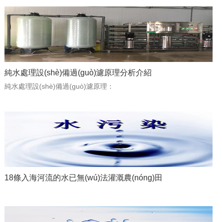
純水處理設(shè)備過(guò)濾原理分析介紹
純水處理設(shè)備過(guò)濾原理：
18條入海河流的水已無(wú)法灌溉農(nóng)田