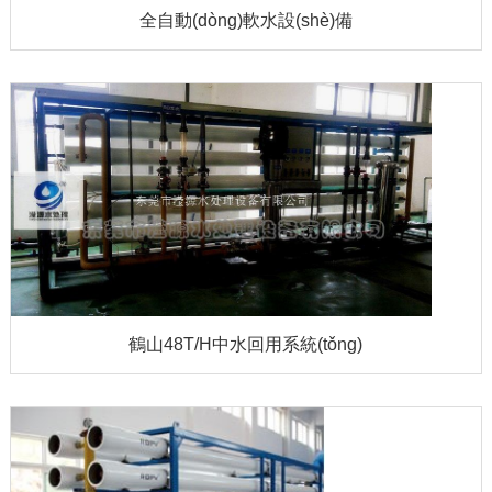
全自動(dòng)軟水設(shè)備
鶴山48T/H中水回用系統(tǒng)