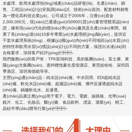
水處理、飲用水處理領(lǐng)域產(chǎn)品研發(fā)、生產(chǎn)、銷
售、工程設(shè)計(jì)安裝調(diào)試、技術(shù)咨詢、配套材料銷售
為一體化高科技企業(yè)。公司成立于2006年，注冊(cè)資金
2,000,000元，現(xiàn)已通過(guò)IS09001質(zhì)量管理體系認(rèn)
證，擁有現(xiàn)代化的標(biāo)準(zhǔn)廠房及生產(chǎn)車間。積
累了長(zhǎng)達(dá)10多年專業(yè)水處理經(jīng)驗(yàn)，提供近
千套水處理系統(tǒng)，根據(jù)國(guó)內(nèi)不同地區(qū)水質(zhì)
的特性和飲用水習(xí)慣設(shè)計(jì)不同的方案，保證出水達(dá)到
合格要求，深得客戶好評(píng)。
我們服務(wù)的客戶有：TPK宸鴻科技、美的集團(tuán)、富士康、東
陽(yáng)光集團(tuán)、惠州檀悅豪生度假酒店、東莞娃哈哈、深圳四
季酒店、深圳海德能等等。
主營(yíng)產(chǎn)品：純水設(shè)備、中水回用、EDI超純水設
(shè)備、軟化水設(shè)備、超濾設(shè)備、佛坪反滲透超純水設
(shè)備、鍋爐軟化水、反滲透。
產(chǎn)品廣泛應(yīng)用于電子、電力、電鍍、線路板、光學(xué)
鏡片、化工、化妝品、醫(yī)藥、食品飲料、漂染、酒業(yè)、輕工、
晶硅半導(dǎo)體等行業(yè)。