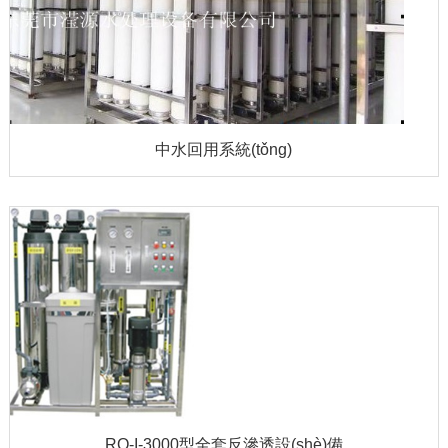
中水回用系統(tǒng)
RO-I-3000型全套反滲透設(shè)備