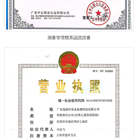
測量管理體系認證證書