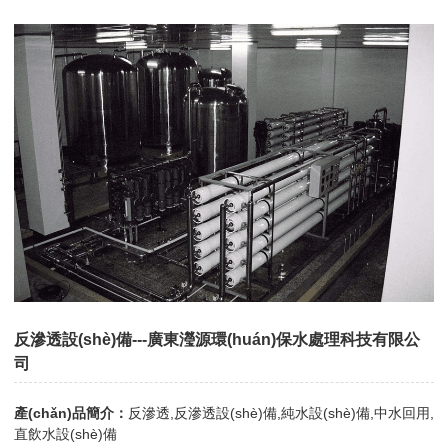
反滲透設(shè)備---廣東瀅源環(huán)保水處理科技有限公
司
產(chǎn)品簡介：
反滲透,反滲透設(shè)備,純水設(shè)備,中水回用,
直飲水設(shè)備