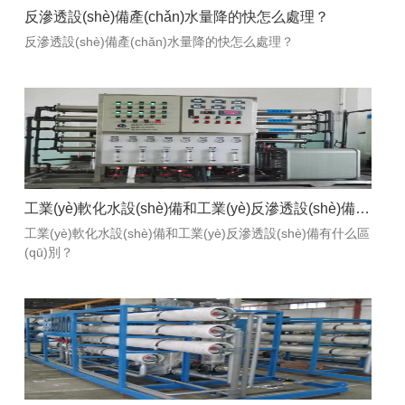
反滲透設(shè)備產(chǎn)水量降的快怎么處理？
反滲透設(shè)備產(chǎn)水量降的快怎么處理？
工業(yè)軟化水設(shè)備和工業(yè)反滲透設(shè)備有什么區(qū)別？
工業(yè)軟化水設(shè)備和工業(yè)反滲透設(shè)備有什么區
(qū)別？