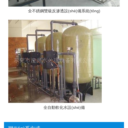
全不銹鋼雙級反滲透設(shè)備系統(tǒng)
全自動軟化水設(shè)備