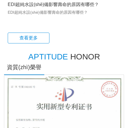
EDI超純水設(shè)備影響壽命的原因有哪些？
EDI超純水設(shè)備影響壽命的原因有哪些？
查看更多
APTITUDE
HONOR
資質(zhì)榮譽