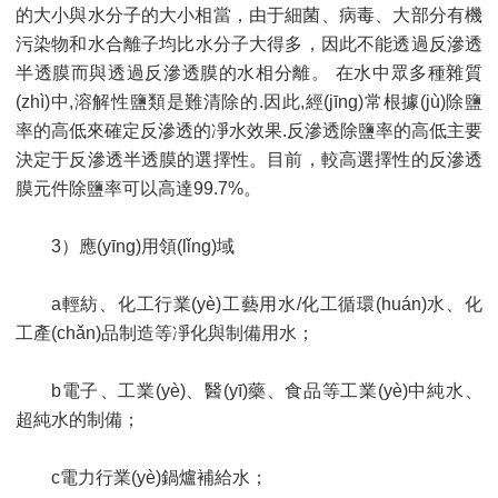
的大小與水分子的大小相當，由于細菌、病毒、大部分有機
污染物和水合離子均比水分子大得多，因此不能透過反滲透
半透膜而與透過反滲透膜的水相分離。 在水中眾多種雜質
(zhì)中,溶解性鹽類是難清除的.因此,經(jīng)常根據(jù)除鹽
率的高低來確定反滲透的凈水效果.反滲透除鹽率的高低主要
決定于反滲透半透膜的選擇性。目前，較高選擇性的反滲透
膜元件除鹽率可以高達99.7%。
3）應(yīng)用領(lǐng)域
a輕紡、化工行業(yè)工藝用水/化工循環(huán)水、化
工產(chǎn)品制造等凈化與制備用水；
b電子、工業(yè)、醫(yī)藥、食品等工業(yè)中純水、
超純水的制備；
c電力行業(yè)鍋爐補給水；