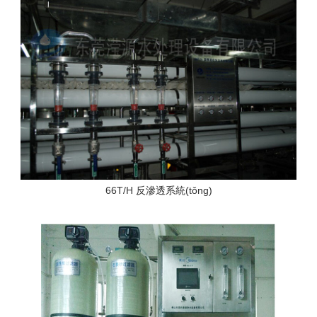
66T/H 反滲透系統(tǒng)