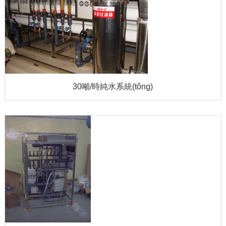
30噸/時純水系統(tǒng)