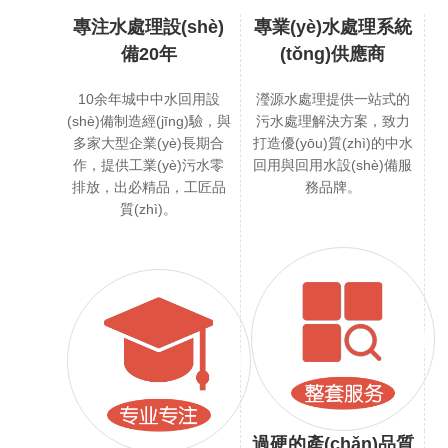
專注水處理設(shè)
專業(yè)水處理系統
備20年
(tǒng)供應商
10余年城中中水回用設
瀅源水處理提供一站式的
(shè)備制造經(jīng)驗，與
污水處理解決方案，致力
多家大型企業(yè)長期合
打造優(yōu)質(zhì)的中水
作，提供工業(yè)污水零
回用與回用水設(shè)備服
排放，出必精品，工匠品
務品牌。
質(zhì)。
過硬的產(chǎn)品質