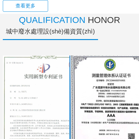
查看更多
QUALIFICATION
HONOR
城中廢水處理設(shè)備資質(zhì)