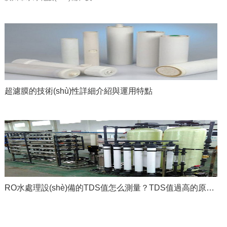
超濾膜的技術(shù)性詳細介紹與運用特點
RO水處理設(shè)備的TDS值怎么測量？TDS值過高的原因是什么