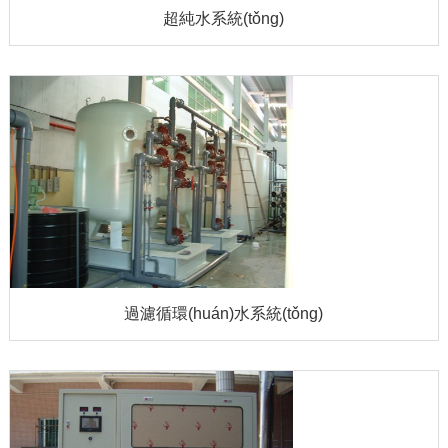
超純水系統(tǒng)
過濾循環(huán)水系統(tǒng)