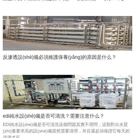
反滲透設(shè)備必須維護保養(yǎng)的原因是什么？
edi純水設(shè)備是否可清洗？需要注意什么？
EDI純水設(shè)備是否可清洗這個問題其實不用問，這類對出水質
(zhì)量要求高的設(shè)備當然需要清理，并且還必須保證它每天的
清潔才可...