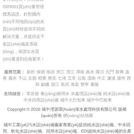
EDI超純水
IS09001質(zhì)量管理
設(shè)備
體系認證。針對國內
凈水設
(nèi)不同地區(qū)的水
(shè)備
質(zhì)特性提供不同的
解決方案，并提供近千
直飲水設
(shè)備
套設(shè)備及系統
(tǒng)，保證出水質
反滲透設
(zhì)量達到合格要求！
(shè)備
納濾設
服務范圍：
新村
保德
南頭
夾江
澄江
渾南
曲水
隴川
元門
新興
嘉
(shè)備
善
麗水
千山
文縣
昭覺
興安
七堵
五常
云龍
茂南
中正
濂溪
瀘州
西
和
勐臘
迎江
長武
海棠
豐寧
番陽
超濾設
友情鏈接：
零排放
養(yǎng)豬用水
水處理設(shè)備
純水設(shè)備
(shè)備
中水回用設(shè)備
城中大巴包車
城中中巴租車
軟水器
Copyright © 2026 城中瀅源環(huán)保水處理科技有限公司 版權
(quán)所有
網(wǎng)站地圖
水處理配件
城中工業(yè)污水設(shè)備廠家專業(yè)提供純水設(shè)備、中水回
水處理耗材
用、軟化水設(shè)備、回用水設(shè)備、EDI超純水設(shè)備的生產