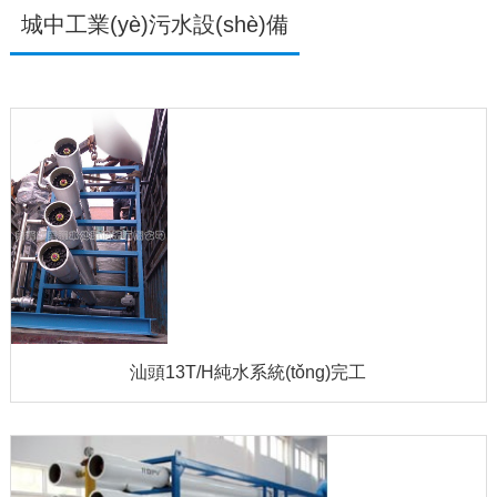
城中工業(yè)污水設(shè)備
汕頭13T/H純水系統(tǒng)完工