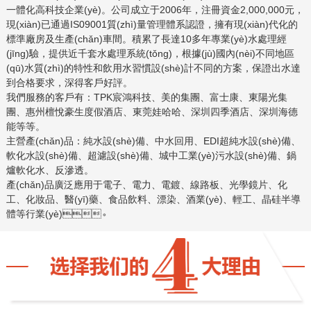
一體化高科技企業(yè)。公司成立于2006年，注冊資金2,000,000元，
現(xiàn)已通過IS09001質(zhì)量管理體系認證，擁有現(xiàn)代化的
標準廠房及生產(chǎn)車間。積累了長達10多年專業(yè)水處理經
(jīng)驗，提供近千套水處理系統(tǒng)，根據(jù)國內(nèi)不同地區
(qū)水質(zhì)的特性和飲用水習慣設(shè)計不同的方案，保證出水達
到合格要求，深得客戶好評。
我們服務的客戶有：TPK宸鴻科技、美的集團、富士康、東陽光集
團、惠州檀悅豪生度假酒店、東莞娃哈哈、深圳四季酒店、深圳海德
能等等。
主營產(chǎn)品：純水設(shè)備、中水回用、EDI超純水設(shè)備、
軟化水設(shè)備、超濾設(shè)備、城中工業(yè)污水設(shè)備、鍋
爐軟化水、反滲透。
產(chǎn)品廣泛應用于電子、電力、電鍍、線路板、光學鏡片、化
工、化妝品、醫(yī)藥、食品飲料、漂染、酒業(yè)、輕工、晶硅半導
體等行業(yè)。