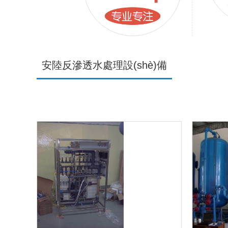
安陸反滲透水處理設(shè)備