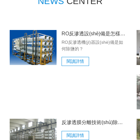
NEWS
CENTER
RO反滲透設(shè)備是怎樣除鹽的？反滲透除鹽原理
RO反滲透機(jī)器設(shè)備是如
何除鹽的？
閱讀詳情
反滲透膜分離技術(shù)除去無(wú)機(jī)化物的基本原理是什么？
閱讀詳情