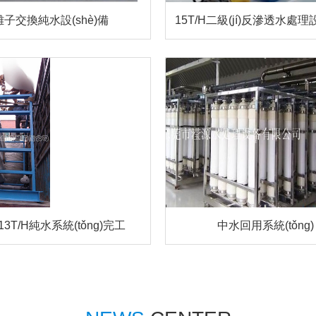
離子交換純水設(shè)備
15T/H二級(jí)反滲透水處理設
3T/H純水系統(tǒng)完工
中水回用系統(tǒng)