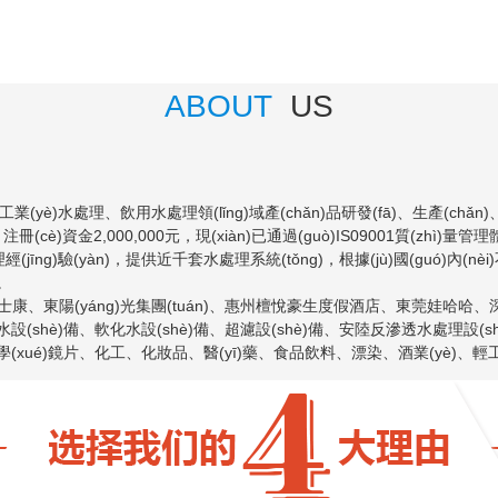
ABOUT
US
處理、飲用水處理領(lǐng)域產(chǎn)品研發(fā)、生產(chǎn)、銷售、
cè)資金2,000,000元，現(xiàn)已通過(guò)IS09001質(zhì)量管理體
處理經(jīng)驗(yàn)，提供近千套水處理系統(tǒng)，根據(jù)國(guó)內(nè
)。
、富士康、東陽(yáng)光集團(tuán)、惠州檀悅豪生度假酒店、東莞娃哈哈
hè)備、軟化水設(shè)備、超濾設(shè)備、安陸反滲透水處理設(shè)備
(xué)鏡片、化工、化妝品、醫(yī)藥、食品飲料、漂染、酒業(yè)