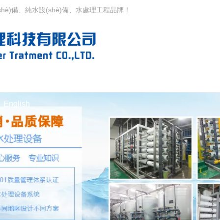
)備、純水設(shè)備、水處理工程品牌！
水處理工程
行業(yè)資訊
榮譽(yù)資質(z
English