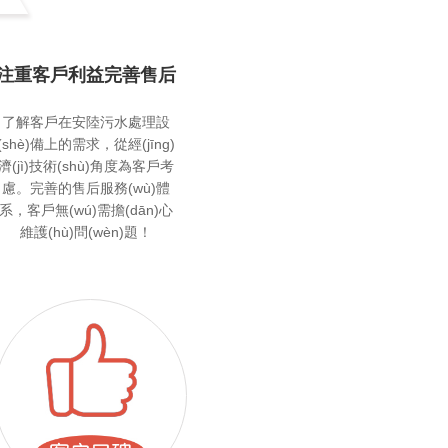
注重客戶利益完善售后
了解客戶在安陸污水處理設
(shè)備上的需求，從經(jīng)
濟(jì)技術(shù)角度為客戶考
慮。完善的售后服務(wù)體
系，客戶無(wú)需擔(dān)心
維護(hù)問(wèn)題！