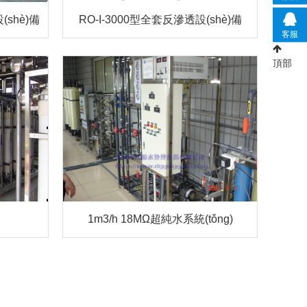
(shè)備
RO-I-3000型全套反滲透設(shè)備
客服
頂部
1m3/h 18MΩ超純水系統(tǒng)