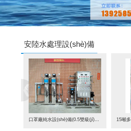
安陸水處理設(shè)備
)備
口罩廠純水設(shè)備(0.5雙級(jí)304不銹鋼)