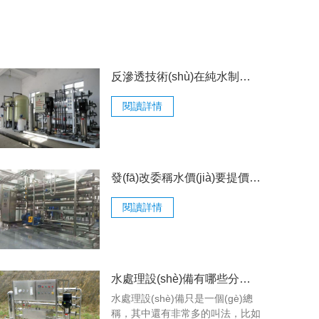
反滲透技術(shù)在純水制取工藝中的發(fā)展及運(yùn)用
閱讀詳情
發(fā)改委稱水價(jià)要提價(jià)必須要澄清“哭窮”嫌疑
閱讀詳情
水處理設(shè)備有哪些分類？詳細(xì)區(qū)別介紹！
水處理設(shè)備只是一個(gè)總
稱，其中還有非常多的叫法，比如