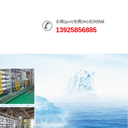
全國(guó)免費(fèi)咨詢熱線
13925856885
hì)
走進(jìn)瀅源